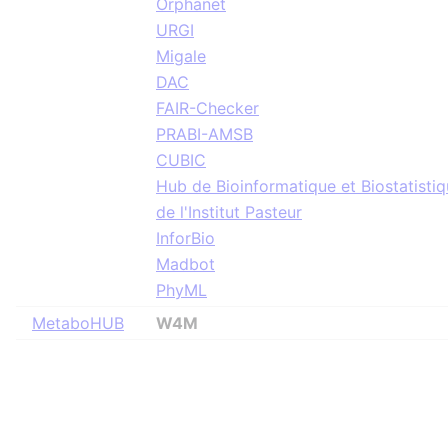
Orphanet
URGI
Migale
DAC
FAIR-Checker
PRABI-AMSB
CUBIC
Hub de Bioinformatique et Biostatisti
de l'Institut Pasteur
InforBio
Madbot
PhyML
MetaboHUB
W4M