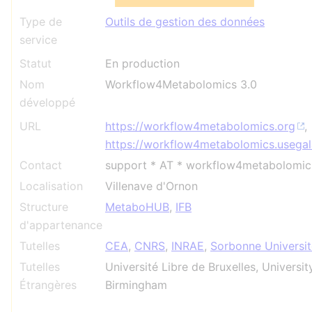
Type de
Outils de gestion des données
service
Statut
En production
Nom
Workflow4Metabolomics 3.0
développé
URL
https://workflow4metabolomics.org
,
https://workflow4metabolomics.usegal
Contact
support * AT * workflow4metabolomic
Localisation
Villenave d'Ornon
Structure
MetaboHUB
,
IFB
d'appartenance
Tutelles
CEA
,
CNRS
,
INRAE
,
Sorbonne Universit
Tutelles
Université Libre de Bruxelles, Universit
Étrangères
Birmingham