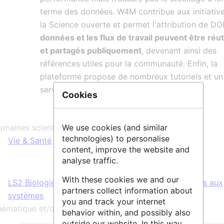
terme des données. W4M contribue aux initiativ
la Science ouverte et permet l'attribution de
DO
données et les flux de travail peuvent être réut
et partagés publiquement
, devenant ainsi des
références utiles pour la communauté. Enfin, la
plateforme propose de nombreux tutoriels et un
service d'assistance.
Cookies
We use cookies (and similar
maines scientifiques :
technologies) to personalise
Vie & Santé
content, improve the website and
analyse traffic.
With these cookies we and our
LS2 Biologie intégrative : des gènes et des génomes aux
partners collect information about
systèmes
you and track your internet
ématique et/ou mots clés :
behavior within, and possibly also
outside our website. In this way