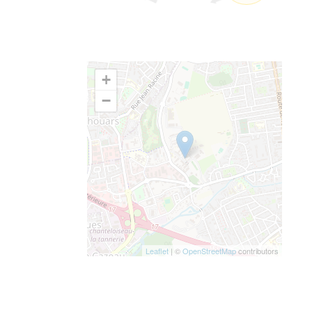
+
−
Leaflet
| ©
OpenStreetMap
contributors