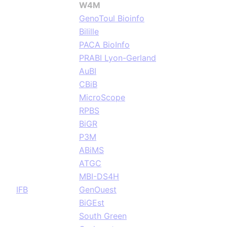
W4M
GenoToul Bioinfo
Bilille
PACA BioInfo
PRABI Lyon-Gerland
AuBI
CBiB
MicroScope
RPBS
BiGR
P3M
ABiMS
ATGC
MBI-DS4H
IFB
GenOuest
BiGEst
South Green