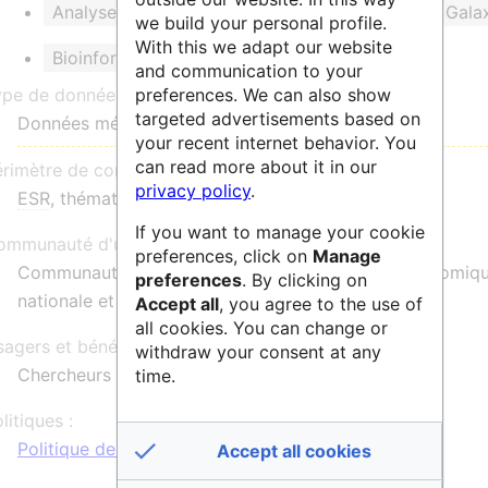
Analyse métabolomique
Annotation
Gala
we build your personal profile.
With this we adapt our website
Bioinformatique
and communication to your
preferences. We can also show
ype de données :
targeted advertisements based on
Données métabolomiques
your recent internet behavior. You
can read more about it in our
érimètre de communauté :
privacy policy
.
ESR
, thématique, privé, national, international
If you want to manage your cookie
mmunauté d'utilisateurs :
preferences, click on
Manage
Communauté scientifique de recherche en métabolomiq
preferences
. By clicking on
nationale et internationale, académique et privée
Accept all
, you agree to the use of
all cookies. You can change or
agers et bénéficiaires :
withdraw your consent at any
Chercheurs (public et privé), doctorants
time.
litiques :
Politique de données
Accept all cookies