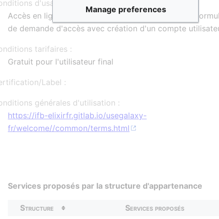
nditions d'usage :
Manage preferences
Accès en ligne aux services de MetaboHUB via un formul
de demande d'accès avec création d'un compte utilisate
nditions tarifaires :
Gratuit pour l'utilisateur final
rtification/Label :
nditions générales d'utilisation :
https://ifb-elixirfr.gitlab.io/usegalaxy-
fr/welcome//common/terms.html
Services proposés par la structure d'appartenance
Structure
Services proposés