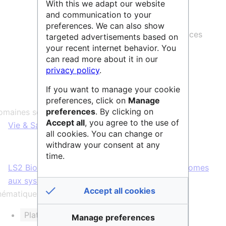
utiles pour l’étude des génomes.
With this we adapt our website
and communication to your
des formations spécialisées en
preferences. We can also show
bioinformatique (analyse des séquences
targeted advertisements based on
biologiques, Galaxy) et informatique
your recent internet behavior. You
can read more about it in our
(logiciel R, Perl, Linux) pour les
privacy policy
.
biologistes et les étudiants.
If you want to manage your cookie
preferences, click on
Manage
preferences
. By clicking on
maines scientifiques :
Accept all
, you agree to the use of
Vie & Santé
all cookies. You can change or
withdraw your consent at any
time.
LS2 Biologie intégrative : des gènes et des génomes
aux systèmes
Accept all cookies
ématique et/ou mots clés :
Plateforme de bioinformatique
Manage preferences