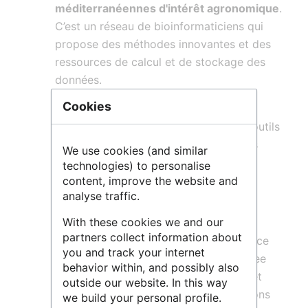
méditerranéennes d'intérêt agronomique
.
C’est un réseau de bioinformaticiens qui
propose des méthodes innovantes et des
ressources de calcul et de stockage des
données.
La plateforme assure :
Cookies
Le développement de méthodes et outils
originaux pour l’analyse des données
We use cookies (and similar
moléculaires dans les domaines de
technologies) to personalise
l’annotation des génomes et des
content, improve the website and
analyse traffic.
transcriptomes, de la phylogénie, du
génotypage par séquençage,…
With these cookies we and our
partners collect information about
Le développement de hubs par espèce
you and track your internet
végétale (Banana genome hub, Coffee
behavior within, and possibly also
genome hub,..) où sont regroupées et
outside our website. In this way
rendues interopérables les applications
we build your personal profile.