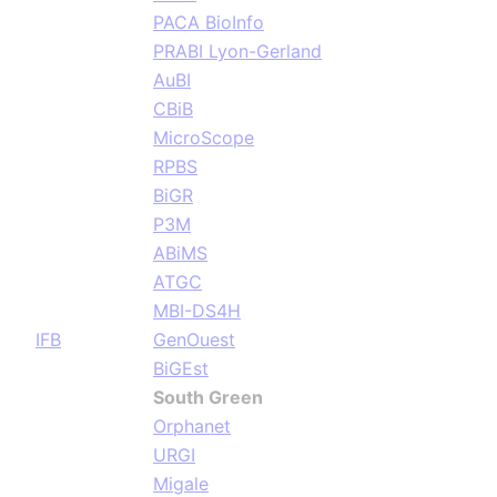
PACA BioInfo
PRABI Lyon-Gerland
AuBI
CBiB
MicroScope
RPBS
BiGR
P3M
ABiMS
ATGC
MBI-DS4H
IFB
GenOuest
BiGEst
South Green
Orphanet
URGI
Migale