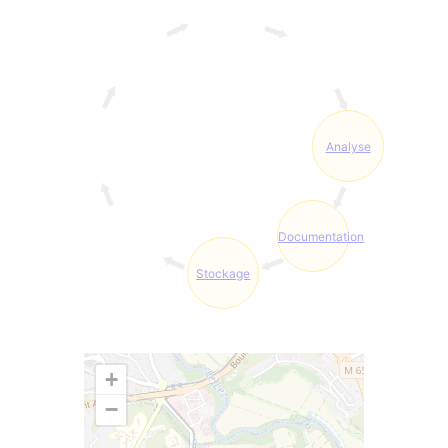
Analyse
Documentation
Stockage
+
−