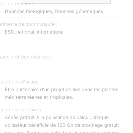
ype de données :
Données biologiques, Données génomiques
érimètre de communauté :
ESR
, national, international
agers et bénéficiaires :
nditions d'usage :
Être partenaire d'un projet en lien avec les plantes
méditerranéenes et tropicales.
nditions tarifaires :
Accès gratuit à la puissance de calcul, chaque
utilisateur bénéficie de 150 Go de stockage gratuit
pour son /home, au-delà, tout espace de stockage