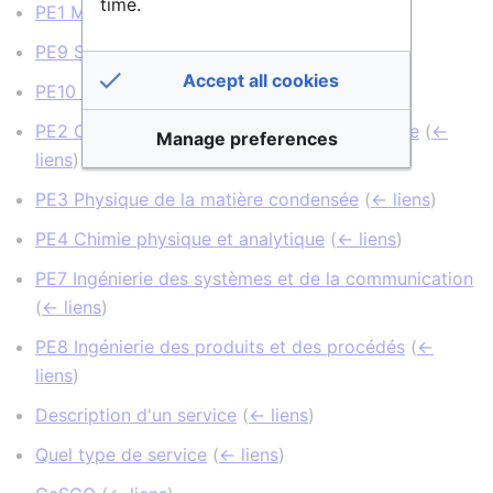
time.
PE1 Mathématiques
(
← liens
)
PE9 Sciences de l'Univers
(
← liens
)
Accept all cookies
PE10 Sciences du Système Terre
(
← liens
)
PE2 Constituants fondamentaux de la matière
(
←
Manage preferences
liens
)
PE3 Physique de la matière condensée
(
← liens
)
PE4 Chimie physique et analytique
(
← liens
)
PE7 Ingénierie des systèmes et de la communication
(
← liens
)
PE8 Ingénierie des produits et des procédés
(
←
liens
)
Description d'un service
(
← liens
)
Quel type de service
(
← liens
)