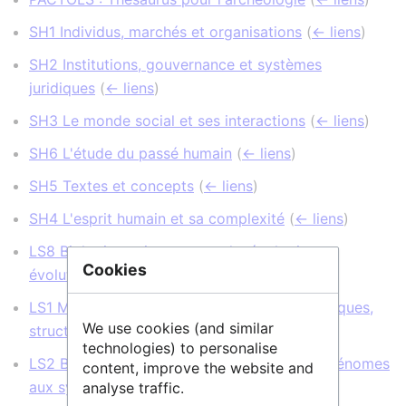
SH1 Individus, marchés et organisations
(
← liens
)
SH2 Institutions, gouvernance et systèmes
juridiques
(
← liens
)
SH3 Le monde social et ses interactions
(
← liens
)
SH6 L'étude du passé humain
(
← liens
)
SH5 Textes et concepts
(
← liens
)
SH4 L'esprit humain et sa complexité
(
← liens
)
LS8 Biologie environnementale, écologie et
Cookies
évolution
(
← liens
)
LS1 Molécules de la vie : Mécanismes biologiques,
We use cookies (and similar
structures et fonctions
(
← liens
)
technologies) to personalise
LS2 Biologie intégrative : des gènes et des génomes
content, improve the website and
aux systèmes
(
← liens
)
analyse traffic.