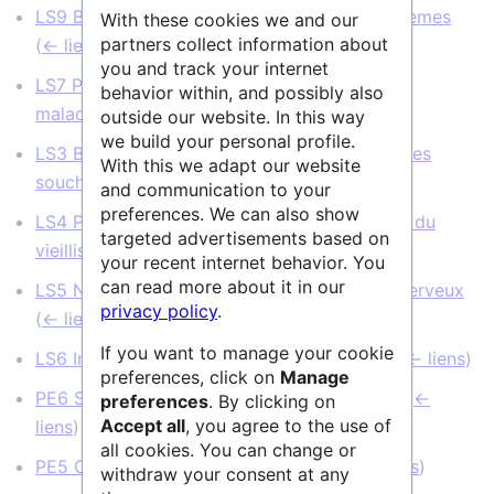
LS9 Biotechnologie et ingénierie des biosystèmes
With these cookies we and our
partners collect information about
(
← liens
)
you and track your internet
LS7 Prévention, diagnostic et traitement des
behavior within, and possibly also
maladies humaines
(
← liens
)
outside our website. In this way
we build your personal profile.
LS3 Biologie cellulaire, développement, cellules
With this we adapt our website
souches et régénération
(
← liens
)
and communication to your
preferences. We can also show
LS4 Physiologie de la santé, de la maladie et du
targeted advertisements based on
vieillissement
(
← liens
)
your recent internet behavior. You
can read more about it in our
LS5 Neurosciences et troubles du système nerveux
privacy policy
.
(
← liens
)
If you want to manage your cookie
LS6 Immunité, infection et immunothérapie
(
← liens
)
preferences, click on
Manage
PE6 Sciences informatiques et informatique
(
←
preferences
. By clicking on
Accept all
, you agree to the use of
liens
)
all cookies. You can change or
PE5 Chimie de synthèse et matériaux
(
← liens
)
withdraw your consent at any