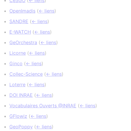
CeSGO
(
← liens
)
OpenImadis
(
← liens
)
SANDRE
(
← liens
)
E-WATCH
(
← liens
)
GeOrchestra
(
← liens
)
Licorne
(
← liens
)
Ginco
(
← liens
)
Collec-Science
(
← liens
)
Loterre
(
← liens
)
DOI INRAE
(
← liens
)
Vocabulaires Ouverts @INRAE
(
← liens
)
GFlowiz
(
← liens
)
GeoPoppy
(
← liens
)