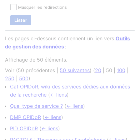
Masquer les redirections
Lister
Les pages ci-dessous contiennent un lien vers
Outils
de gestion des données
:
Affichage de 50 éléments.
Voir (
50 précédentes
|
50 suivantes
) (
20
|
50
|
100
|
250
|
500
)
Cat OPIDoR, wiki des services dédiés aux données
de la recherche
(
← liens
)
Quel type de service ?
(
← liens
)
DMP OPIDoR
(
← liens
)
PID OPIDoR
(
← liens
)
PACTOLS : Thesaurus pour l'archéologie
(
← liens
)