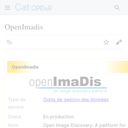
Rech
OpenImadis
Langue
Suivre
Voir
OpenImadis
Type de
Outils de gestion des données
service
Statut
En production
Nom
Open Image Discovery: A paltform for