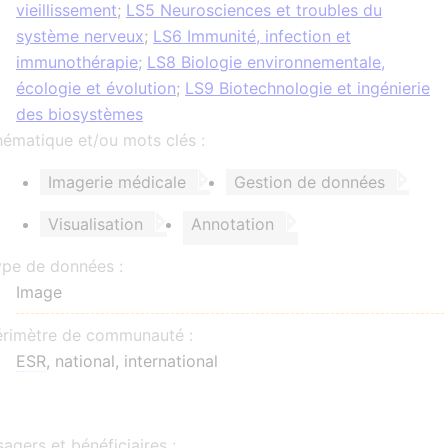
vieillissement
;
LS5 Neurosciences et troubles du
système nerveux
;
LS6 Immunité, infection et
immunothérapie
;
LS8 Biologie environnementale,
écologie et évolution
;
LS9 Biotechnologie et ingénierie
des biosystèmes
ématique et/ou mots clés :
Imagerie médicale
Gestion de données
Visualisation
Annotation
ype de données :
Image
érimètre de communauté :
ESR
, national, international
agers et bénéficiaires :