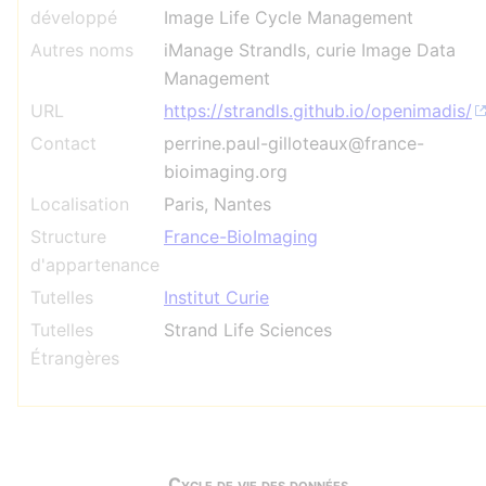
développé
Image Life Cycle Management
Autres noms
iManage Strandls, curie Image Data
Management
URL
https://strandls.github.io/openimadis/
Contact
perrine.paul-gilloteaux@france-
bioimaging.org
Localisation
Paris, Nantes
Structure
France-BioImaging
d'appartenance
Tutelles
Institut Curie
Tutelles
Strand Life Sciences
Étrangères
Cycle de vie des données