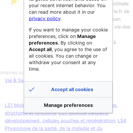
OpenImadis est la plateforme logicielle utilisée
your recent internet behavior. You
par l'entrepôt de données image cid.curie.fr de
can read more about it in our
privacy policy
.
France Bio Imaging. Il s'agit d'un outil open
source, permettant de gérer le cycle de vie des
If you want to manage your cookie
images de l'acquisition (lien avec les
preferences, click on
Manage
microscoscopes et metadata associés) à
preferences
. By clicking on
Accept all
, you agree to the use of
l'analyse et la publication.
all cookies. You can change or
withdraw your consent at any
time.
maines scientifiques :
Vie & Santé
Accept all cookies
Manage preferences
LS1 Molécules de la vie : Mécanismes biologiques,
structures et fonctions
;
LS3 Biologie cellulaire,
développement, cellules souches et régénération
;
LS4
Physiologie de la santé, de la maladie et du