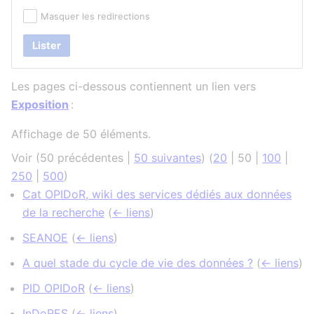
Masquer les redirections
Lister
Les pages ci-dessous contiennent un lien vers
Exposition
:
Affichage de 50 éléments.
Voir (
50 précédentes
|
50 suivantes
) (
20
|
50
|
100
|
250
|
500
)
Cat OPIDoR, wiki des services dédiés aux données
de la recherche
(
← liens
)
SEANOE
(
← liens
)
A quel stade du cycle de vie des données ?
(
← liens
)
PID OPIDoR
(
← liens
)
InDoRES
(
← liens
)