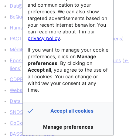
and communication to your
Dat@OSU
(
← liens
)
preferences. We can also show
BeQuali
(
← liens
)
targeted advertisements based on
your recent internet behavior. You
Humanum-Loire
(
← liens
)
can read more about it in our
privacy policy
.
PACTOLS : Thesaurus pour l'archéologie
(
← liens
)
MédiHAL
(
← liens
)
If you want to manage your cookie
preferences, click on
Manage
Epos-France : Portail de données sismologiques
(
←
preferences
. By clicking on
liens
)
Accept all
, you agree to the use of
all cookies. You can change or
CDPP
(
← liens
)
withdraw your consent at any
time.
Webservice-Energy Catalog
(
← liens
)
Data eaufrance
(
← liens
)
Accept all cookies
SNDS
(
← liens
)
CoCoON
(
← liens
)
Manage preferences
BASS2000
(
← liens
)