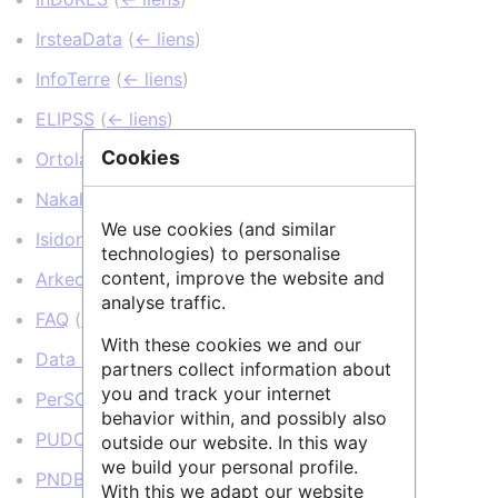
IrsteaData
(
← liens
)
InfoTerre
(
← liens
)
ELIPSS
(
← liens
)
Cookies
Ortolang
(
← liens
)
Nakala
(
← liens
)
We use cookies (and similar
Isidore
(
← liens
)
technologies) to personalise
content, improve the website and
ArkeoGIS
(
← liens
)
analyse traffic.
FAQ
(
← liens
)
With these cookies we and our
Data INRAE
(
← liens
)
partners collect information about
you and track your internet
PerSCiDO
(
← liens
)
behavior within, and possibly also
PUDC
(
← liens
)
outside our website. In this way
we build your personal profile.
PNDB : Catalogue de métadonnées
(
← liens
)
With this we adapt our website