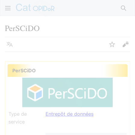
Rech
PerSCiDO
Langue
Suivre
Voir
PerSCiDO
Type de
Entrepôt de données
service