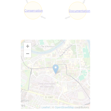
Conservation
Documentation
+
−
Leaflet
| ©
OpenStreetMap
contributors