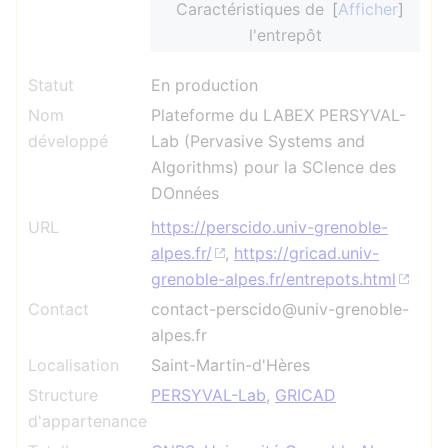
Caractéristiques de
Afficher
l'entrepôt
Statut
En production
Nom
Plateforme du LABEX PERSYVAL-
développé
Lab (Pervasive Systems and
Algorithms) pour la SCIence des
DOnnées
URL
https://perscido.univ-grenoble-
alpes.fr/
,
https://gricad.univ-
grenoble-alpes.fr/entrepots.html
Contact
contact-perscido@univ-grenoble-
alpes.fr
Localisation
Saint-Martin-d'Hères
Structure
PERSYVAL-Lab
,
GRICAD
d'appartenance