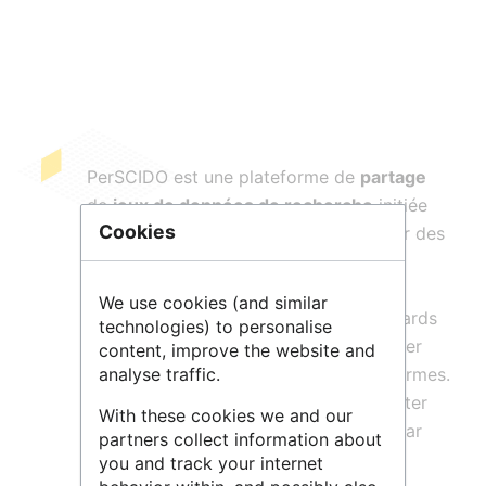
PerSCIDO est une plateforme de
partage
de
jeux de données de recherche
initiée
Cookies
par le labex PERSYVAL-lab, centrée sur des
métadonnées
riches et flexibles. Son
infrastructure et son modèle de
We use cookies (and similar
métadonnées
sont basés sur les standards
technologies) to personalise
du Linked Open Data (
RDF
) pour assurer
content, improve the website and
analyse traffic.
l'intéropérabilité
avec d'autres plateformes.
PerSCIDO incite les chercheurs à adopter
With these cookies we and our
de bonnes pratiques : référencement par
partners collect information about
des
identifiants pérennes
(
DOI
), droit
you and track your internet