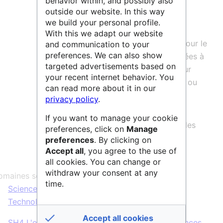
behavior within, and possibly also
d'usage (attribution
licence Creative
outside our website. In this way
Commons
) et la
citation
des jeux de
we build your personal profile.
données.
With this we adapt our website
La plateforme PerSCiDO est ouverte pour le
and communication to your
preferences. We can also show
dépôt et la recherche de jeux de données à
targeted advertisements based on
tout chercheur ou enseignant-chercheur
your recent internet behavior. You
d'une structure de recherche française ou
can read more about it in our
étrangère.
privacy policy
.
PerSCiDO propose un service de
If you want to manage your cookie
statistiques sur le nombre et l'origine des
preferences, click on
Manage
téléchargements.
preferences
. By clicking on
Accept all
, you agree to the use of
all cookies. You can change or
withdraw your consent at any
maines scientifiques :
time.
Sciences Humaines & Sociales
,
Sciences &
Technologies
,
Vie & Santé
Accept all cookies
SH4 L'esprit humain et sa complexité
PE6 Sciences