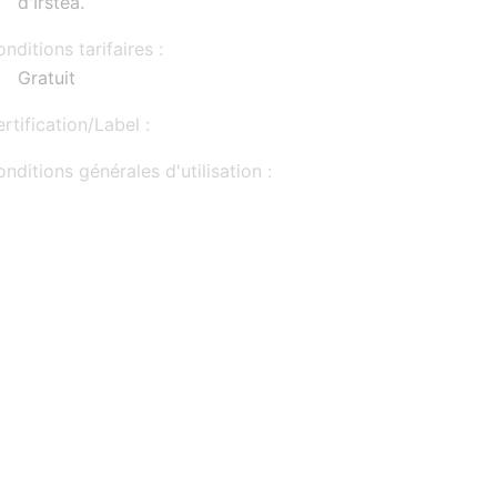
d'Irstea.
nditions tarifaires :
Gratuit
rtification/Label :
nditions générales d'utilisation :