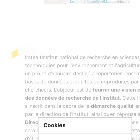
Leaflet
| ©
OpenStreetMap
contributors
Irstea (Institut national de recherche en sciences
technologies pour l'environnement et l'agriculture
un projet d’annuaire destiné à répertorier l’ense
bases de données produites ou coproduites par
chercheurs. L’objectif est de
fournir une vision 
des données de recherche de l’institut
. Cette i
s’inscrit dans le cadre de la
démarche qualité
en
par la direction de l’institut, ainsi qu’en réponse à
Directive Inspire
de la Commission européenne. 
Cookies
sera d’abord testé par 3 centres pilotes de l’Irst
d’être déployé à l’ensemble des centres régionau