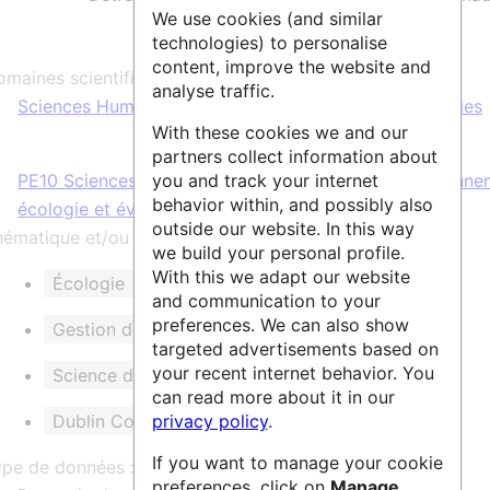
We use cookies (and similar
technologies) to personalise
content, improve the website and
maines scientifiques :
analyse traffic.
Sciences Humaines & Sociales
,
Sciences & Technologies
With these cookies we and our
partners collect information about
PE10 Sciences du Système Terre
LS8 Biologie environne
you and track your internet
behavior within, and possibly also
écologie et évolution
outside our website. In this way
ématique et/ou mots clés :
we build your personal profile.
With this we adapt our website
Écologie
Biodiversité
and communication to your
preferences. We can also show
Gestion des ressources naturelles
targeted advertisements based on
your recent internet behavior. You
Science de la durabilité
Métadonnées
can read more about it in our
Dublin Core
Directive Inspire
privacy policy
.
If you want to manage your cookie
ype de données :
preferences, click on
Manage