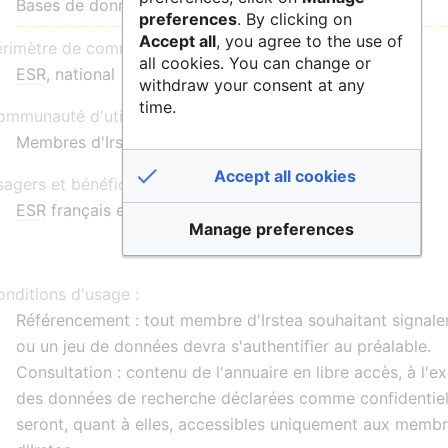
Bases de données
preferences
. By clicking on
Accept all
, you agree to the use of
érimètre de communauté :
all cookies. You can change or
ESR
, national
withdraw your consent at any
time.
mmunauté d'utilisateurs :
Membres d'Irstea
Accept all cookies
agers et bénéficiaires :
ESR
français et étranger
Manage preferences
nditions d'usage :
Référencement : tout membre d'Irstea souhaitant signale
ou un jeu de données devra s'authentifier au préalable.
Consultation : contenu de l'annuaire en libre accès, à l'e
des données de recherche déclarées comme confidentiell
seront, quant à elles, accessibles uniquement aux memb