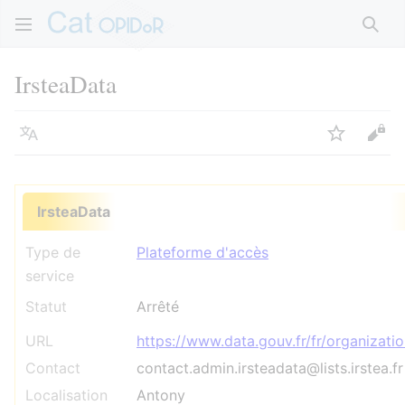
Rech
IrsteaData
Langue
Suivre
Voir
IrsteaData
Type de
Plateforme d'accès
service
Statut
Arrêté
URL
https://www.data.gouv.fr/fr/organizatio
Contact
contact.admin.irsteadata@lists.irstea.fr
Localisation
Antony