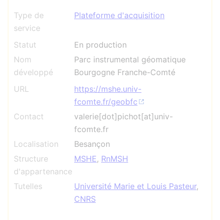
Type de
Plateforme d'acquisition
service
Statut
En production
Nom
Parc instrumental géomatique
développé
Bourgogne Franche-Comté
URL
https://mshe.univ-
fcomte.fr/geobfc
Contact
valerie[dot]pichot[at]univ-
fcomte.fr
Localisation
Besançon
Structure
MSHE
,
RnMSH
d'appartenance
Tutelles
Université Marie et Louis Pasteur
,
CNRS