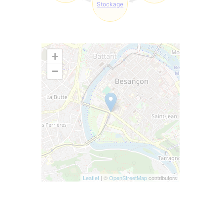
Stockage
+
−
Leaflet
| ©
OpenStreetMap
contributors