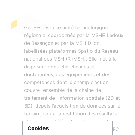
GeoBFC est une unité technologique
régionale, coordonnée par la MSHE Ledoux
de Besançon et par la MSH Dijon,
labellisées plateformes
Spatio
du Réseau
national des MSH (RnMSH). Elle met à la
disposition des chercheur·es et
doctorant·es, des équipements et des
compétences dont le champ d’action
couvre l’ensemble de la chaîne de
traitement de l’information spatiale (2D et
3D), depuis l’acquisition de données sur le
terrain jusqu’à la restitution des résultats
obtenus par différents traitements et
Cookies
méthodes d’analyse. L’activité de GeoBFC