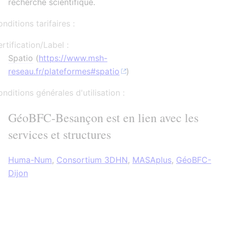
recherche scientifique.
nditions tarifaires :
rtification/Label :
Spatio
(
https://www.msh-
reseau.fr/plateformes#spatio
)
nditions générales d'utilisation :
GéoBFC-Besançon est en lien avec les
services et structures
Huma-Num
,
Consortium 3DHN
,
MASAplus
,
GéoBFC-
Dijon