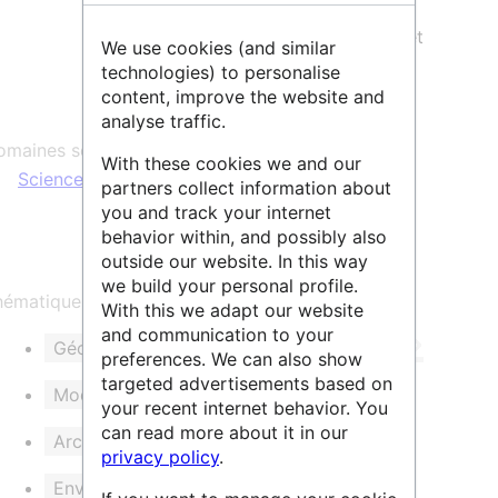
contribue également à l’élaboration de
protocoles méthodologiques, d’outils et
We use cookies (and similar
d’applications.
technologies) to personalise
content, improve the website and
analyse traffic.
maines scientifiques :
With these cookies we and our
Sciences Humaines & Sociales
partners collect information about
you and track your internet
behavior within, and possibly also
outside our website. In this way
we build your personal profile.
ématique et/ou mots clés :
With this we adapt our website
and communication to your
Géomatique
3D
Webmapping
preferences. We can also show
targeted advertisements based on
Modélisation
Expérimentations
your recent internet behavior. You
can read more about it in our
Archéologie
Patrimoine
privacy policy
.
Environnement
Territoire