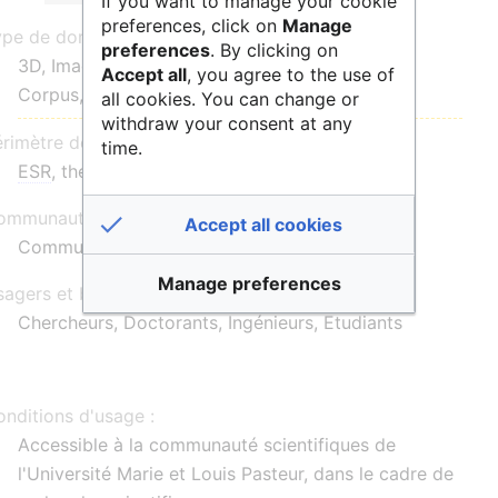
If you want to manage your cookie
preferences, click on
Manage
ype de données :
preferences
. By clicking on
3D, Image, Topographie, Données de terrain,
Accept all
, you agree to the use of
Corpus, Expérimentation
all cookies. You can change or
withdraw your consent at any
érimètre de communauté :
time.
ESR
, thématique, national
mmunauté d'utilisateurs :
Accept all cookies
Communauté de la recherche scientifique SHS
Manage preferences
agers et bénéficiaires :
Chercheurs, Doctorants, Ingénieurs, Etudiants
nditions d'usage :
Accessible à la communauté scientifiques de
l'Université Marie et Louis Pasteur, dans le cadre de