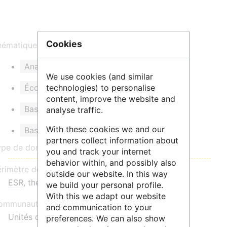
Cookies
ématique et/ou mots clés :
Analyse statistique
Sociologie
We use cookies (and similar
Économie
Linguistique
technologies) to personalise
content, improve the website and
Base de données nationales
analyse traffic.
With these cookies we and our
Base de données internationales
partners collect information about
ype de données :
you and track your internet
behavior within, and possibly also
érimètre de communauté :
outside our website. In this way
ESR
, thématique, national
we build your personal profile.
With this we adapt our website
mmunauté d'utilisateurs :
and communication to your
Unités de recherche en sciences humaines et
preferences. We can also show