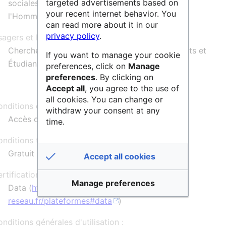
targeted advertisements based on
sociales rattachées à l'Institut des Sciences de
your recent internet behavior. You
l'Homme de Lyon
can read more about it in our
privacy policy
.
agers et bénéficiaires :
Chercheurs, Enseignants-Chercheurs, Doctorants et
If you want to manage your cookie
Étudiants en masters
preferences, click on
Manage
preferences
. By clicking on
Accept all
, you agree to the use of
all cookies. You can change or
nditions d'usage :
withdraw your consent at any
Accès ouvert, sur demande préalable
time.
nditions tarifaires :
Gratuit
Accept all cookies
rtification/Label :
Manage preferences
Data (
https://www.msh-
reseau.fr/plateformes#data
)
nditions générales d'utilisation :