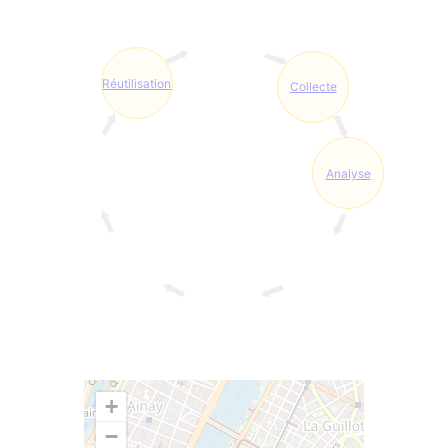
Réutilisation
Collecte
Analyse
+
−