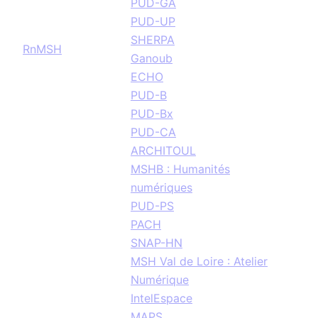
PUD-GA
PUD-UP
SHERPA
RnMSH
Ganoub
ECHO
PUD-B
PUD-Bx
PUD-CA
ARCHITOUL
MSHB : Humanités
numériques
PUD-PS
PACH
SNAP-HN
MSH Val de Loire : Atelier
Numérique
IntelEspace
MAPS