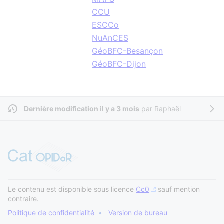
CCU
ESCCo
NuAnCES
GéoBFC-Besançon
GéoBFC-Dijon
Dernière modification il y a 3 mois
par
Raphaël
Le contenu est disponible sous licence
Cc0
sauf mention
contraire.
Politique de confidentialité
Version de bureau