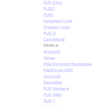
PUD Dijon
PUDC
PUDL
Humanum-Loire
Progedo-Loire
PUD-S
CartoMundi
PANELS
ArkeoGIS
Terrae
Pôle Document Numérique
Plateforme ADN
CoCoLab
DemoMed
PUD-Nanterre
PUD-AMU
PUD-T