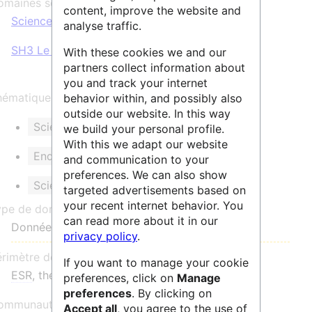
maines scientifiques :
content, improve the website and
Sciences Humaines & Sociales
analyse traffic.
SH3 Le monde social et ses interactions
With these cookies we and our
partners collect information about
you and track your internet
ématique et/ou mots clés :
behavior within, and possibly also
outside our website. In this way
Sciences sociales quantitatives
we build your personal profile.
With this we adapt our website
Enquête
Données ouvertes
and communication to your
preferences. We can also show
Science ouverte
targeted advertisements based on
your recent internet behavior. You
ype de données :
can read more about it in our
Données quantitatives en SHS
privacy policy
.
érimètre de communauté :
If you want to manage your cookie
ESR
, thématique, national
preferences, click on
Manage
preferences
. By clicking on
mmunauté d'utilisateurs :
Accept all
, you agree to the use of