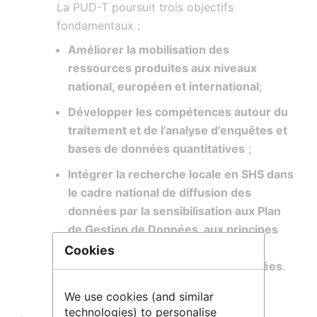
La PUD-T poursuit trois objectifs
fondamentaux :
Améliorer la mobilisation des
ressources produites aux niveaux
national, européen et international
;
Développer les compétences autour du
traitement et de l’analyse d’enquêtes et
bases de données quantitatives
;
Intégrer la recherche locale en SHS dans
le cadre national de diffusion des
données par la sensibilisation aux Plan
de Gestion de Données, aux
principes
FAIR
., et au respect du Règlement
Cookies
Général sur la Protection des Données
.
We use cookies (and similar
technologies) to personalise