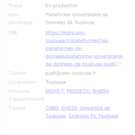
Statut
En production
Nom
Plateforme Universitaire de
développé
Données de Toulouse
URL
https://mshs.univ-
toulouse.fr/plateformes/les-
plateformes-de-
donnees/plateforme-universitaire-
de-donnees-de-toulouse-pudt/
Contact
pudt@univ-toulouse.fr
Localisation
Toulouse
Structure
MSHS-T
,
PROGEDO
,
RnMSH
d'appartenance
Tutelles
CNRS
,
EHESS
,
Université de
Toulouse
,
Sciences Po Toulouse