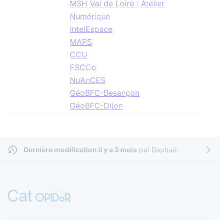
MSH Val de Loire : Atelier
Numérique
IntelEspace
MAPS
CCU
ESCCo
NuAnCES
GéoBFC-Besançon
GéoBFC-Dijon
Dernière modification il y a 3 mois
par
Raphaël