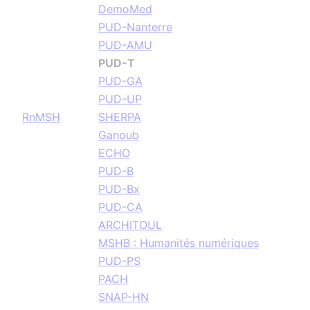
DemoMed
PUD-Nanterre
PUD-AMU
PUD-T
PUD-GA
PUD-UP
RnMSH
SHERPA
Ganoub
ECHO
PUD-B
PUD-Bx
PUD-CA
ARCHITOUL
MSHB : Humanités numériques
PUD-PS
PACH
SNAP-HN