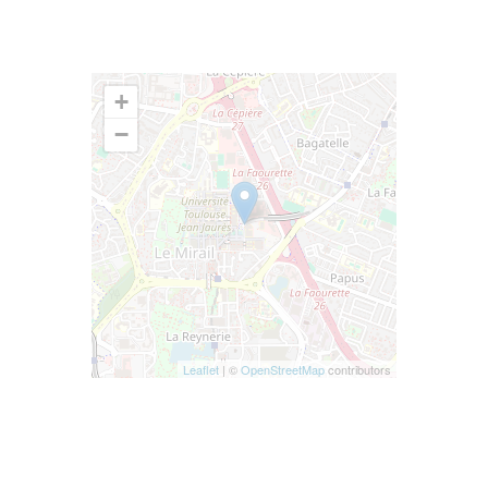
+
−
Leaflet
| ©
OpenStreetMap
contributors