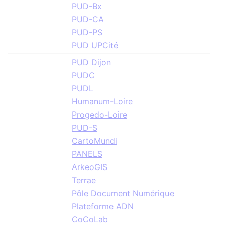
PUD-Bx
PUD-CA
PUD-PS
PUD UPCité
PUD Dijon
PUDC
PUDL
Humanum-Loire
Progedo-Loire
PUD-S
CartoMundi
PANELS
ArkeoGIS
Terrae
Pôle Document Numérique
Plateforme ADN
CoCoLab