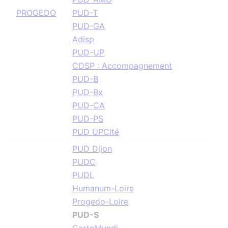
PROGEDO
PUD-T
PUD-GA
Adisp
PUD-UP
CDSP : Accompagnement
PUD-B
PUD-Bx
PUD-CA
PUD-PS
PUD UPCité
PUD Dijon
PUDC
PUDL
Humanum-Loire
Progedo-Loire
PUD-S