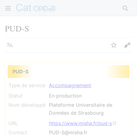
Rech
PUD-S
Langue
Suivre
Voir
PUD-S
Type de service
Accompagnement
Statut
En production
Nom développé
Plateforme Universitaire de
Données de Strasbourg
URL
https://www.misha.fr/pud-s
Contact
PUD-S@misha.fr