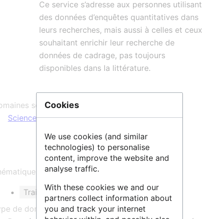
Ce service s’adresse aux personnes utilisant
des données d’enquêtes quantitatives dans
leurs recherches, mais aussi à celles et ceux
souhaitant enrichir leur recherche de
données de cadrage, pas toujours
disponibles dans la littérature.
Cookies
maines scientifiques :
Sciences Humaines & Sociales
We use cookies (and similar
technologies) to personalise
content, improve the website and
analyse traffic.
ématique et/ou mots clés :
With these cookies we and our
Traitement statistique de données
partners collect information about
ype de données :
you and track your internet