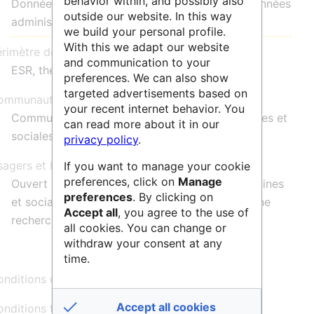
behavior within, and possibly also
Données quantitatives, Données d'enquête, Données
outside our website. In this way
administratives
we build your personal profile.
With this we adapt our website
érimètre de communauté :
and communication to your
ESR
, thématique, national
preferences. We can also show
targeted advertisements based on
mmunauté d'utilisateurs :
your recent internet behavior. You
Communauté de recherche en sciences humaines et
can read more about it in our
sociales
privacy policy
.
agers et bénéficiaires :
If you want to manage your cookie
preferences, click on
Manage
Ouvert à tous les chercheurs en Sciences humaines
preferences
. By clicking on
et sociales et les étudiants s’engageant dans une
Accept all
, you agree to the use of
recherche en Master ou Doctorat
all cookies. You can change or
withdraw your consent at any
time.
nditions d'usage :
Accept all cookies
nditions tarifaires :