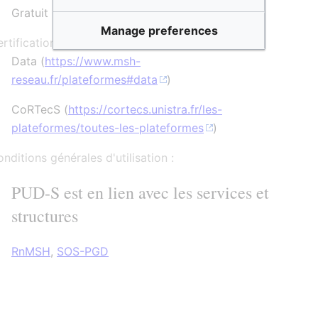
Gratuit
Manage preferences
rtification/Label :
Data (
https://www.msh-
reseau.fr/plateformes#data
)
CoRTecS (
https://cortecs.unistra.fr/les-
plateformes/toutes-les-plateformes
)
nditions générales d'utilisation :
PUD-S est en lien avec les services et
structures
RnMSH
,
SOS-PGD