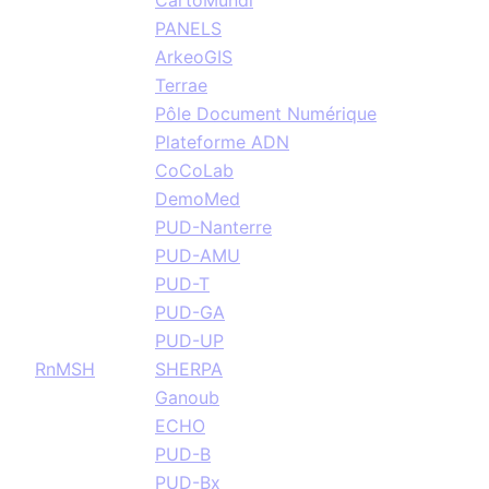
CartoMundi
PANELS
ArkeoGIS
Terrae
Pôle Document Numérique
Plateforme ADN
CoCoLab
DemoMed
PUD-Nanterre
PUD-AMU
PUD-T
PUD-GA
PUD-UP
RnMSH
SHERPA
Ganoub
ECHO
PUD-B
PUD-Bx