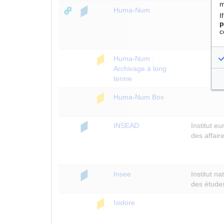
m
Huma-Num
I
p
c
Huma-Num :
Archivage à long
terme
Huma-Num Box
INSEAD
Institut e
des affair
Insee
Institut na
des étude
Isidore