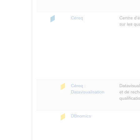
Céreq
Centre d'
sur les qua
Céreq :
Datavisual
Datavisualisation
et de rech
qualificati
DBnomics