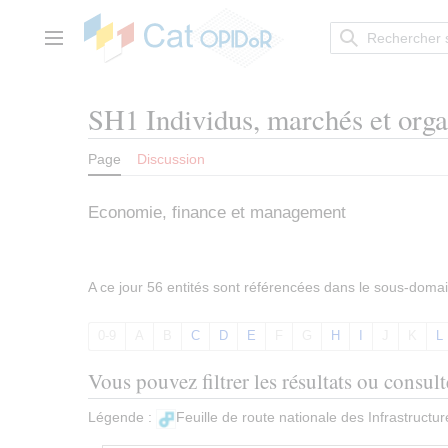
Aller
au
contenu
Menu principal
SH1 Individus, marchés et orga
Page
Discussion
Economie, finance et management
A ce jour 56 entités sont référencées dans le sous-doma
0-9
A
B
C
D
E
F
G
H
I
J
K
L
Vous pouvez filtrer les résultats ou consul
Légende :
Feuille de route nationale des Infrastruct