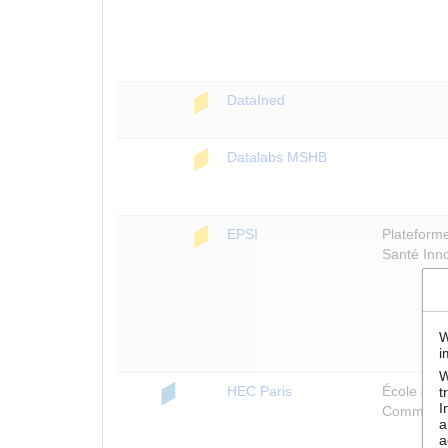
DataIned
Datalabs MSHB
EPSI
Plateform
Santé Inn
W
i
W
HEC Paris
École des
t
I
Commercia
a
a