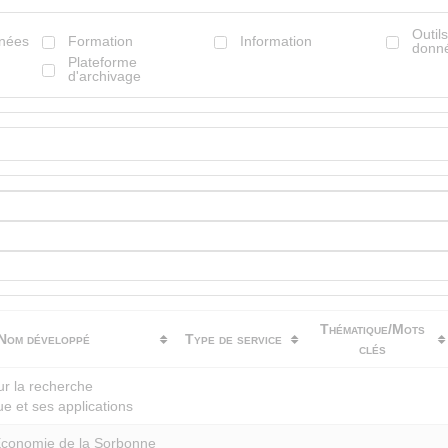
Outil
nnées
Formation
Information
donn
Plateforme
d'archivage
Thématique/Mots
Nom développé
Type de service
clés
ur la recherche
e et ses applications
Économie de la Sorbonne