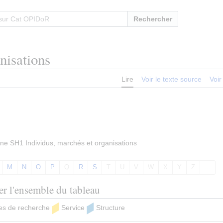
Rechercher
nisations
Lire
Voir le texte source
Voir
ine SH1 Individus, marchés et organisations
M
N
O
P
Q
R
S
T
U
V
W
X
Y
Z
...
ter l'ensemble du tableau
ures de recherche
Service
Structure