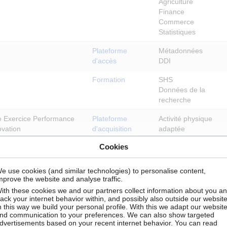
Agriculture
Finance
Commerce
Statistiques
Plateforme
Métadonnées
d'accès
DDI
Formation
SHS
Données de la
recherche
e Exercice Performance
Plateforme
Activité physique
ovation
d'acquisition
adaptée
Santé
Cookies
Physiologie intégrée
Physiopathologie
Sciences du
e use cookies (and similar technologies) to personalise content,
mprove the website and analyse traffic.
mouvement humain
ith these cookies we and our partners collect information about you a
 Hautes Études
Management
rack your internet behavior within, and possibly also outside our website
n this way we build your personal profile. With this we adapt our websit
les de Paris
Gestion
nd communication to your preferences. We can also show targeted
Entreprenariat
dvertisements based on your recent internet behavior. You can read