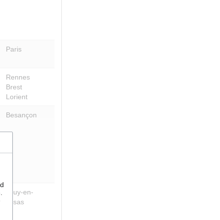
Paris
Rennes
Brest
Lorient
Besançon
nd
Jouy-en-
.
e
Josas