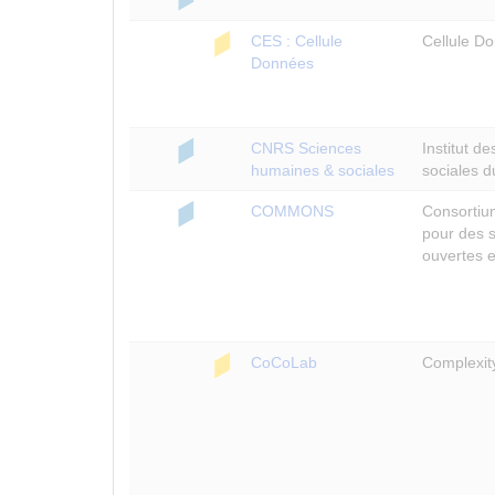
CES : Cellule
Cellule D
Données
CNRS Sciences
Institut d
humaines & sociales
sociales 
COMMONS
Consortiu
pour des 
ouvertes 
CoCoLab
Complexity