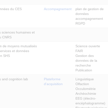
onnées du CES
Accompagnement
plan de gestion de
données
accompagnement
RGPD
es sciences humaines et
du CNRS
m de moyens mutualisés
Science ouverte
services et données
FAIR
en SHS
Gestion des
données de la
recherche
Publication
 and cognition lab
Plateforme
Linguistique
d'acquisition
Olfaction
Occulométrie
Archéochimie
EEG (électro-
encéphalogramme)
Electrophysiologique