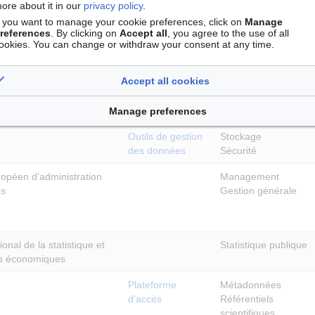
ore about it in our
privacy policy
.
Humanités
f you want to manage your cookie preferences, click on
Manage
numériques
references
. By clicking on
Accept all
, you agree to the use of all
Information
ookies. You can change or withdraw your consent at any time.
scientifique
Accept all cookies
Plateforme
Archivage à long
d'archivage
terme
Manage preferences
Outils de gestion
Stockage
des données
Sécurité
uropéen d'administration
Management
es
Gestion générale
tional de la statistique et
Statistique publique
s économiques
Plateforme
Métadonnées
d'accès
Référentiels
scientifiques