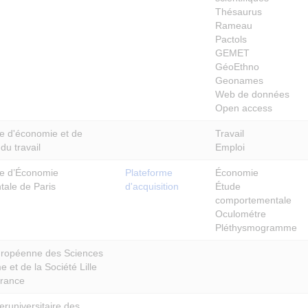
Thésaurus
Rameau
Pactols
GEMET
GéoEthno
Geonames
Web de données
Open access
re d'économie et de
Travail
du travail
Emploi
re d’Économie
Plateforme
Économie
tale de Paris
d'acquisition
Étude
comportementale
Oculométre
Pléthysmogramme
ropéenne des Sciences
 et de la Société Lille
rance
eruniversitaire des