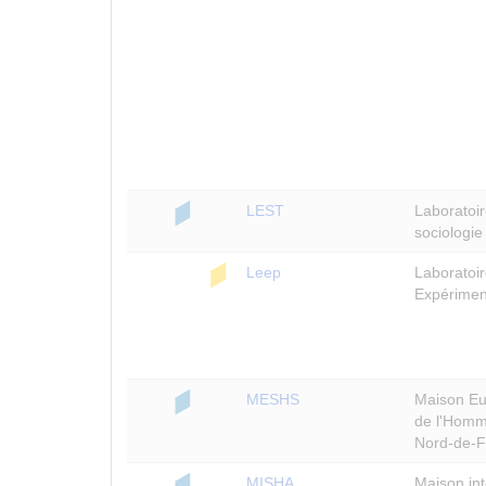
LEST
Laboratoi
sociologie 
Leep
Laboratoi
Expérimen
MESHS
Maison Eu
de l'Homme
Nord-de-F
MISHA
Maison int