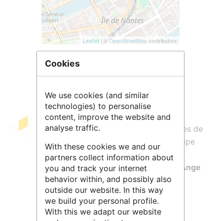
Leaflet
| ©
OpenStreetMap
contributors
Cookies
We use cookies (and similar
technologies) to personalise
content, improve the website and
analyse traffic.
Ce
carnet
est dédié aux problématiques de
Science ouverte
rencontrées par l’équipe
With these cookies we and our
du Pôle numérique de la
Maison des
partners collect information about
Sciences sociales et des Humanités Ange
you and track your internet
behavior within, and possibly also
Guépin
.
outside our website. In this way
we build your personal profile.
With this we adapt our website
Les articles, sont issus des questions