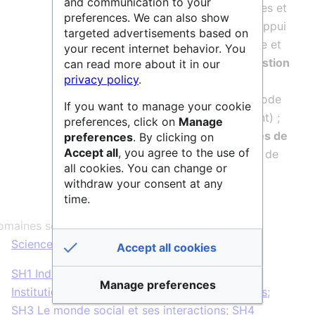
and communication to your
posées au quotidien par les chercheuses et
preferences. We can also show
chercheurs ainsi que les personnels d’appui
targeted advertisements based on
et sont le résultat d’une veille technique et
your recent internet behavior. You
juridique sur les questions liées à la
gestion
can read more about it in our
privacy policy
.
des données de recherche
et à leur
rapport à la
réglementation
(
RGPD
, Code
If you want to manage your cookie
de la propriété intellectuelle notamment) ;
preferences, click on
Manage
ils constituent
une synthèse des textes de
preferences
. By clicking on
Accept all
, you agree to the use of
loi
et ressources consultés au moment de
all cookies. You can change or
leur rédaction.
withdraw your consent at any
time.
maines scientifiques :
Sciences Humaines & Sociales
Accept all cookies
SH1 Individus, marchés et organisations
;
SH2
Manage preferences
Institutions, gouvernance et systèmes juridiques
;
SH3 Le monde social et ses interactions
;
SH4