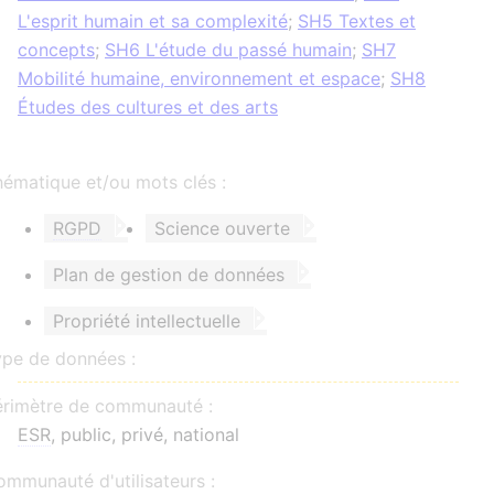
L'esprit humain et sa complexité
;
SH5 Textes et
concepts
;
SH6 L'étude du passé humain
;
SH7
Mobilité humaine, environnement et espace
;
SH8
Études des cultures et des arts
ématique et/ou mots clés :
RGPD
Science ouverte
Plan de gestion de données
Propriété intellectuelle
ype de données :
érimètre de communauté :
ESR
, public, privé, national
mmunauté d'utilisateurs :