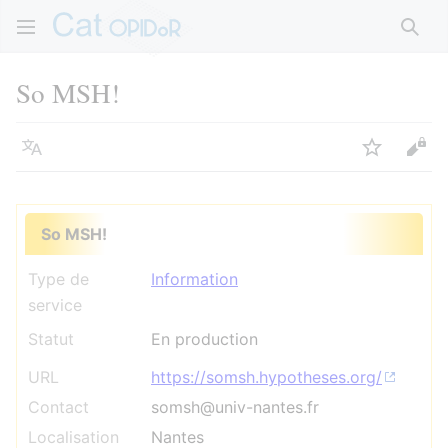
Rech
So MSH!
Langue
Suivre
Voir
So MSH!
Type de
Information
service
Statut
En production
URL
https://somsh.hypotheses.org/
Contact
somsh@univ-nantes.fr
Localisation
Nantes