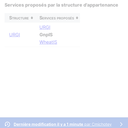
Services proposés par la structure d'appartenance
Structure
Services proposés
URGI
URGI
GnpIS
WheatIS
Dernière modification il y a 1 minute
par
Cmichotey