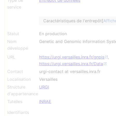
Type de
Entrepôt de données
service
Caractéristiques de l'entrepôt
Affich
Statut
En production
Nom
Genetic and Genomic Information Sys
développé
URL
https://urgi.versailles.inra.fr/gnpis
,
https://urgi.versailles.inra.fr/Data
Contact
urgi-contact at versailles.inra.fr
Localisation
Versailles
Structure
URGI
d'appartenance
Tutelles
INRAE
Identifiants