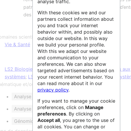
analyse traffic.
patrimoniales INRAE venant pour certaines d’entr
With these cookies we and our
des centres de ressources biologiques).
partners collect information about
you and track your internet
behavior within, and possibly also
maines scientifiques :
outside our website. In this way
Vie & Santé
we build your personal profile.
With this we adapt our website
and communication to your
preferences. We can also show
LS2 Biologie intégrative : des gènes et des génomes aux
targeted advertisements based on
systèmes
;
LS9 Biotechnologie et ingénierie des biosyst
your recent internet behavior. You
can read more about it in our
ématique et/ou mots clés :
privacy policy
.
Analyse de données de séquençage NGS
If you want to manage your cookie
preferences, click on
Manage
Analyse de séquences
Cartographie
preferences
. By clicking on
Accept all
, you agree to the use of
Génomique comparative
all cookies. You can change or