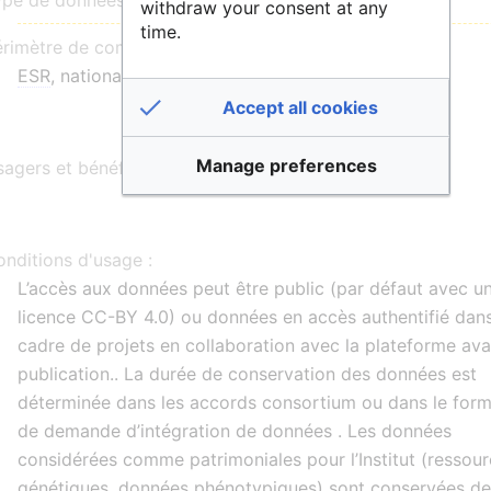
ype de données :
withdraw your consent at any
time.
érimètre de communauté :
ESR
, national
Accept all cookies
Manage preferences
agers et bénéficiaires :
nditions d'usage :
L’accès aux données peut être public (par défaut avec u
licence CC-BY 4.0) ou données en accès authentifié dans
cadre de projets en collaboration avec la plateforme ava
publication.. La durée de conservation des données est
déterminée dans les accords consortium ou dans le form
de demande d’intégration de données . Les données
considérées comme patrimoniales pour l’Institut (ressou
génétiques, données phénotypiques) sont conservées de