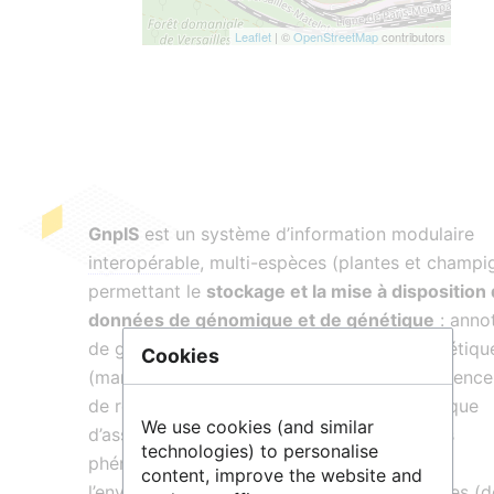
Leaflet
| ©
OpenStreetMap
contributors
GnpIS
est un système d’information modulaire
interopérable
, multi-espèces (plantes et champi
permettant le
stockage et la mise à disposition
données de génomique et de génétique
: anno
de génome, cartographie physiques et génétiqu
Cookies
(marqueurs, QTL), polymorphismes de séquence
de reséquençage et de génotypage, génétique
We use cookies (and similar
d’association entre marqueurs et caractères
technologies) to personalise
phénotypiques (GWAS), phénotypage lié à
content, improve the website and
l’environnement (GxE), ressources génétiques (