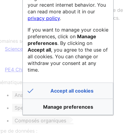
champ et du mode de détection
your recent internet behavior. You
quadratique. Cet équipement fait partie de
can read more about it in our
l’infrastructure de recherche Infranalytics.
privacy policy
.
If you want to manage your cookie
preferences, click on
Manage
maines scientifiques :
preferences
. By clicking on
Sciences & Technologies
Accept all
, you agree to the use of
all cookies. You can change or
withdraw your consent at any
PE4 Chimie physique et analytique
time.
ématique et/ou mots clés :
Accept all cookies
Analyse chimique
Manage preferences
Spectrométrie de masse FT-ICR
Composés organiques
ype de données :