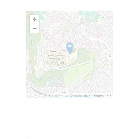
+
−
Leaflet
| ©
OpenStreetMap
contributors