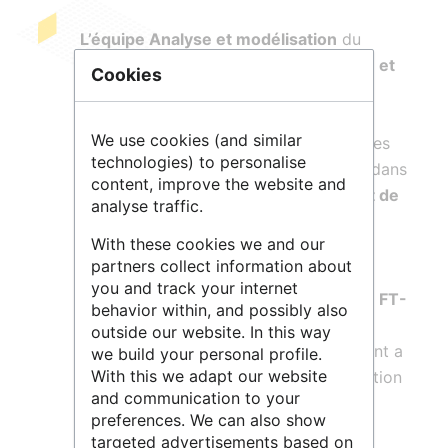
L’équipe Analyse et modélisation
du
laboratoire
COBRA
,
Chimie organique et
Cookies
bioorganique : réactivité et analyse
,
développe des
méthodes d'analyses
We use cookies (and similar
dédiées à la caractérisation de mélanges
technologies) to personalise
très complexes avec des applications dans
content, improve the website and
le domaine de la santé, de l'énergie et de
analyse traffic.
l'environnement
.
La plateforme de
With these cookies we and our
spectrométrie de masse et sciences
partners collect information about
séparatives du laboratoire COBRA
you and track your internet
comprend
un spectromètre de masse FT-
behavior within, and possibly also
ICR solariX 2XR
équipé d'un aimant
outside our website. In this way
supraconducteur de 12 T. Cet instrument a
we build your personal profile.
With this we adapt our website
des performances en termes de résolution
and communication to your
et de précision de mesures de masses
preferences. We can also show
grâce à la combinaison d'un très haut
targeted advertisements based on