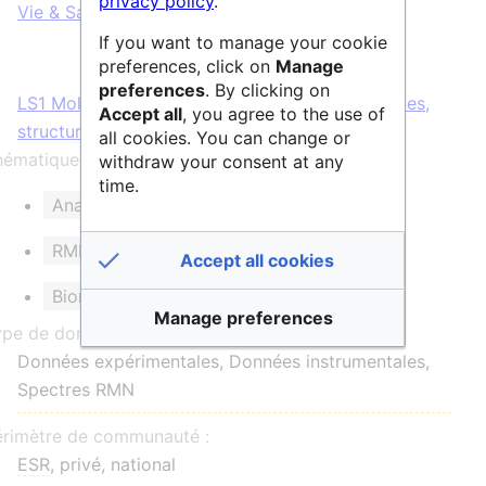
privacy policy
.
Vie & Santé
If you want to manage your cookie
preferences, click on
Manage
preferences
. By clicking on
LS1 Molécules de la vie : Mécanismes biologiques,
Accept all
, you agree to the use of
structures et fonctions
all cookies. You can change or
ématique et/ou mots clés :
withdraw your consent at any
time.
Analyse chimique
RMN THC
RMN état liquide
RMN état solide
Accept all cookies
Biomolécules
Manage preferences
ype de données :
Données expérimentales, Données instrumentales,
Spectres RMN
érimètre de communauté :
ESR
, privé, national