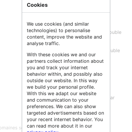
suivants :
Cookies
Fast-NMR (Best, sofast ...)
RMN en temps réel avec injecteur
We use cookies (and similar
technologies) to personalise
Bio-RMN en phase liquide (simple, double
content, improve the website and
et triple résonances)
analyse traffic.
Bio-RMN en phase solide (simple, double
With these cookies we and our
et triple résonances)
partners collect information about
you and track your internet
Relaxation dipolaire et relaxation
behavior within, and possibly also
dispersion
outside our website. In this way
RMN des methyls
we build your personal profile.
With this we adapt our website
Illumination in situ des échantillons par
and communication to your
laser.
preferences. We can also show
targeted advertisements based on
your recent internet behavior. You
can read more about it in our
maines scientifiques :