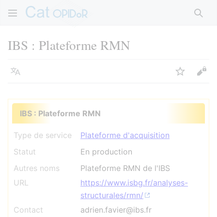
Rech
IBS : Plateforme RMN
Langue
Suivre
Voir
IBS : Plateforme RMN
Type de service
Plateforme d'acquisition
Statut
En production
Autres noms
Plateforme RMN de l'IBS
URL
https://www.isbg.fr/analyses-
structurales/rmn/
Contact
adrien.favier@ibs.fr