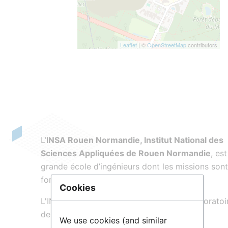
Leaflet
| ©
OpenStreetMap
contributors
L’
INSA Rouen Normandie, Institut National des
Sciences Appliquées de Rouen Normandie
, es
grande école d’ingénieurs dont les missions sont
formation, la recherche et l’innovation.
Cookies
L'INSA Rouen Normandie dispose de 8 laboratoi
de recherche :
We use cookies (and similar