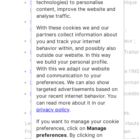
COBRA
- Chimie Organique et Bioorganique 
technologies) to personalise
content, improve the website and
Réactivité et Analyse ;
analyse traffic.
CORIA
- COmplexe de Recherche
With these cookies we and our
Interprofessionnel en Aérothermochimie ;
partners collect information about
GPM
- Groupe de Physique des Matériaux ;
you and track your internet
behavior within, and possibly also
LITIS
- Laboratoire d'Informatique, de Trait
outside our website. In this way
de l'Information et des Systèmes ;
we build your personal profile.
With this we adapt our website
LMI
- Laboratoire de Mathématiques de l'INS
and communication to your
LMN
- Laboratoire de Mécanique de Norman
preferences. We can also show
targeted advertisements based on
LSPC
- Laboratoire de Sécurité des Procédé
your recent internet behavior. You
Chimiques ;
can read more about it in our
privacy policy
.
PBS
- Polymères Biopolymères Surfaces.
If you want to manage your cookie
Les INSA - INSA Centre Val de Loire, INSA Haut
preferences, click on
Manage
France, INSA Lyon, INSA Rennes, INSA Rouen
preferences
. By clicking on