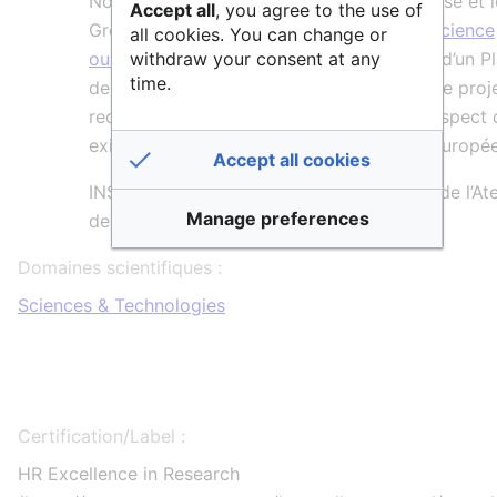
Normandie, INSA Strasbourg, INSA Toulouse et l
Accept all
, you agree to the use of
Groupe INSA ont élaboré un
Guide de la science
all cookies. You can change or
ouverte
et travaillent à la mise en place d’un P
withdraw your consent at any
time.
de Gestion de Données (
PGD
) pour chaque proj
recherche financé sur fonds publics, en respect 
exigences de l’ANR et de la Commission Europé
Accept all cookies
INSA Rouen Normandie est un partenaire de l’Ate
Manage preferences
de la donnée en Normandie, ADN.
Domaines scientifiques :
Sciences & Technologies
Certification/Label :
HR Excellence in Research