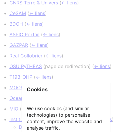
CNRS Terre & Univers
(
← liens
)
CeSAM
(
← liens
)
BDOH
(
← liens
)
ASPIC Portail
(
← liens
)
GAZPAR
(
← liens
)
Real Collobrier
(
← liens
)
OSU PyTHEAS
(page de redirection)
(
← liens
)
T193-OHP
(
← liens
)
MOOSE
(
← liens
)
Cookies
Ocean Gene Atlas
(
← liens
)
We use cookies (and similar
MIO
(
← liens
)
technologies) to personalise
Institut Pythéas
(page de redirection)
(
← liens
)
content, improve the website and
DYNALIT
(
← liens
)
analyse traffic.