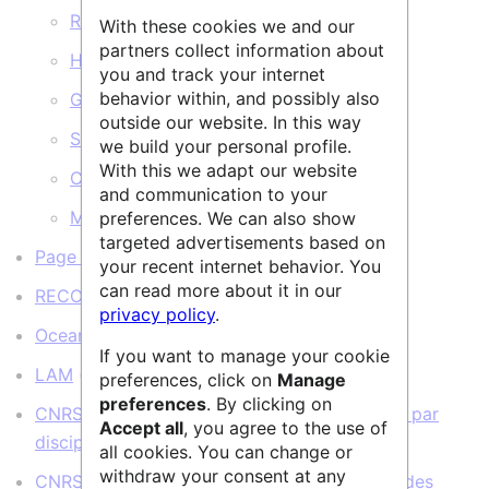
ReefTemps
(
← liens
)
With these cookies we and our
partners collect information about
HC-DC
(
← liens
)
you and track your internet
behavior within, and possibly also
GAZPAR
(
← liens
)
outside our website. In this way
SOMLIT
(
← liens
)
we build your personal profile.
With this we adapt our website
COAST-HF
(
← liens
)
and communication to your
MOOSE
(
← liens
)
preferences. We can also show
targeted advertisements based on
Page de tests
(
← liens
)
your recent internet behavior. You
can read more about it in our
RECOVER
(
← liens
)
privacy policy
.
Ocean Barcode Atlas
(
← liens
)
If you want to manage your cookie
LAM
(
← liens
)
preferences, click on
Manage
preferences
. By clicking on
CNRS Données de la Recherche : Rechercher par
Accept all
, you agree to the use of
discipline scientifique
(
← liens
)
all cookies. You can change or
withdraw your consent at any
CNRS Données de la Recherche : Catalogue des