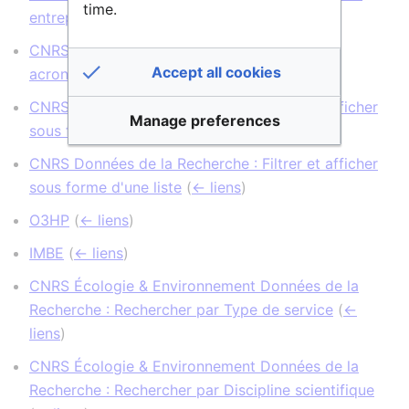
time.
entrepôts et des services
(
← liens
)
CNRS Données de la Recherche : Liste des
Accept all cookies
acronymes
(
← liens
)
CNRS Données de la Recherche : Filtrer et afficher
Manage preferences
sous forme d'un tableau
(
← liens
)
CNRS Données de la Recherche : Filtrer et afficher
sous forme d'une liste
(
← liens
)
O3HP
(
← liens
)
IMBE
(
← liens
)
CNRS Écologie & Environnement Données de la
Recherche : Rechercher par Type de service
(
←
liens
)
CNRS Écologie & Environnement Données de la
Recherche : Rechercher par Discipline scientifique