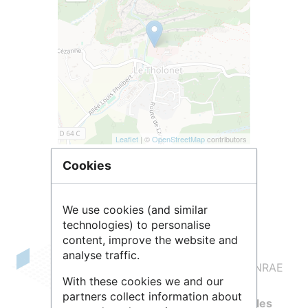
Leaflet
| ©
OpenStreetMap
contributors
Cookies
We use cookies (and similar
technologies) to personalise
content, improve the website and
analyse traffic.
L'
UMR
RECOVER
est une unité mixte INRAE
With these cookies we and our
Aix-Marseille université centrée sur le
partners collect information about
fonctionnement des écosystèmes et les