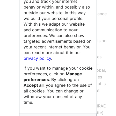
you and track your internet
risques naturels
. Ses objectifs sont :
behavior within, and possibly also
outside our website. In this way
d’une part de développer la connaissance
we build your personal profile.
régionale pour les risques liés aux
With this we adapt our website
incendies, à l’hydrologie, au bon
and communication to your
fonctionnement des ouvrages
preferences. We can also show
hydrauliques, ainsi que l’aide à la décision
targeted advertisements based on
your recent internet behavior. You
dans ce domaine
can read more about it in our
d’autre part d’étudier la dynamique des
privacy policy
.
écosystèmes aquatiques et forestiers
If you want to manage your cookie
sous la contrainte du changement global,
preferences, click on
Manage
la problématique de la restauration des
preferences
. By clicking on
écosystèmes et de développer des outils
Accept all
, you agree to the use of
et méthodes pour l’évaluation de l’état
all cookies. You can change or
withdraw your consent at any
des écosystèmes.
time.
RECOVER contribue au pôle national INRAE
/ OFB (office français pour la biodiversité)