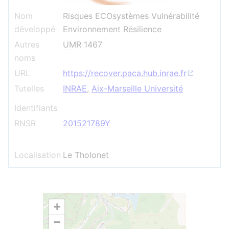
Nom
Risques ECOsystèmes Vulnérabilité
développé
Environnement Résilience
Autres
UMR
1467
noms
URL
https://recover.paca.hub.inrae.fr
Tutelles
INRAE
,
Aix-Marseille Université
Identifiants
RNSR
201521789Y
Localisation
Le Tholonet
+
−