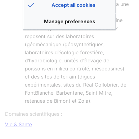
« Ecosystèmes lacustres » . RECOVER a une
Accept all cookies
activité forte dans le domaine de
l’expertise, en particulier dans le domaine
Manage preferences
des ouvrages hydrauliques. Les travaux
reposent sur des laboratoires
(géomécanique /géosynthétiques,
laboratoires d’écologie forestière,
d’hydrobiologie, unités d’élevage de
poissons en milieu contrôlé, mésocosmes)
et des sites de terrain (digues
expérimentales, sites du Réal Collobrier, de
FontBlanche, Barbentane, Saint Mitre,
retenues de Bimont et Zola).
Domaines scientifiques :
Vie & Santé