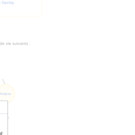
s-Saclay
de vie suivants :
Analyse
tation
nd