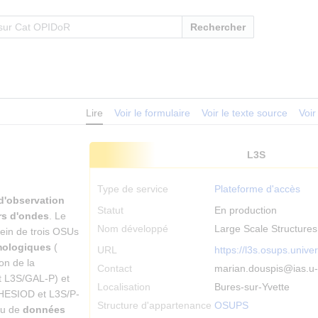
Rechercher
Lire
Voir le formulaire
Voir le texte source
Voir
L3S
Type de service
Plateforme d'accès
d'observation
Statut
En production
rs d'ondes
. Le
Nom développé
Large Scale Structures
ein de trois OSUs
mologiques
(
URL
https://l3s.osups.univer
on de la
Contact
marian.douspis@ias.u-
 L3S/GAL-P) et
Localisation
Bures-sur-Yvette
/HESIOD et L3S/P-
Structure d'appartenance
OSUPS
au de
données