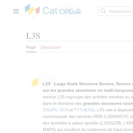
Aller
au
contenu
Menu principal
L3S
Page
Discussion
L3S
:
Large Scale Structure Service
,
Service 
sur les grandes structures en multi-longueu
service L3S regroupe des activités menées au s
dans le domaine des
grandes structures cos
OSUPS
,
OCA
et
PYTHEAS
). L3S met à dispositi
communauté des services WEB (L3S/MAGYC et
des données à valeur ajoutée (L3S/SZDB, L3S
MAPS) qui résultent du traitement de haut nive