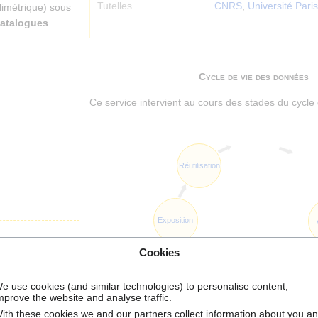
Tutelles
CNRS
,
Université Pari
llimétrique) sous
catalogues
.
Cycle de vie des données
Ce service intervient au cours des stades du cycle 
Réutilisation
Exposition
Cookies
Documen
e use cookies (and similar technologies) to personalise content,
mprove the website and analyse traffic.
ith these cookies we and our partners collect information about you a