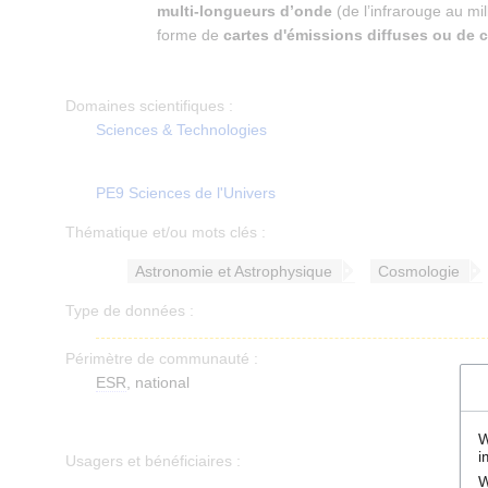
multi-longueurs d’onde
(de l’infrarouge au mi
forme de
cartes d'émissions diffuses ou de 
Domaines scientifiques :
Sciences & Technologies
PE9 Sciences de l'Univers
Thématique et/ou mots clés :
Astronomie et Astrophysique
Cosmologie
Type de données :
Périmètre de communauté :
ESR
, national
W
i
Usagers et bénéficiaires :
W