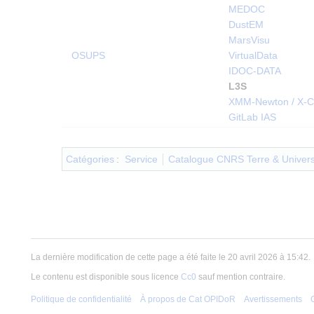
MEDOC
DustEM
MarsVisu
OSUPS
VirtualData
IDOC-DATA
L3S
XMM-Newton / X-
GitLab IAS
Catégories
:
Service
Catalogue CNRS Terre & Univer
La dernière modification de cette page a été faite le 20 avril 2026 à 15:42.
Le contenu est disponible sous licence
Cc0
sauf mention contraire.
Politique de confidentialité
À propos de Cat OPIDoR
Avertissements