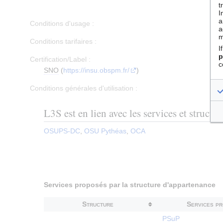
t
I
a
Conditions d'usage :
a
m
Conditions tarifaires :
I
p
Certification/Label :
c
SNO
(
https://insu.obspm.fr/
)
Conditions générales d'utilisation :
L3S est en lien avec les services et structur
OSUPS-DC
,
OSU Pythéas
,
OCA
Services proposés par la structure d'appartenance
Structure
Services p
PSuP