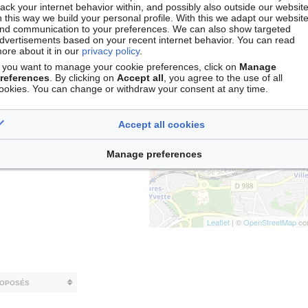
rack your internet behavior within, and possibly also outside our website
n this way we build your personal profile. With this we adapt our websit
nd communication to your preferences. We can also show targeted
dvertisements based on your recent internet behavior. You can read
+
ore about it in our
privacy policy
.
f you want to manage your cookie preferences, click on
Manage
−
references
. By clicking on
Accept all
, you agree to the use of all
ookies. You can change or withdraw your consent at any time.
Accept all cookies
es
Manage preferences
Leaflet
| ©
OpenStreetMap
con
roposés