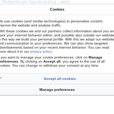
 Rechercher par Type de service
(
← liens
)
echercher par Discipline scientifique
(
← liens
)
Cookies
Rechercher un service par sa localisation
(
← liens
)
ent Thématique
(
← liens
)
e use cookies (and similar technologies) to personalise content,
mprove the website and analyse traffic.
sous forme d'une liste
(
← liens
)
ith these cookies we and our partners collect information about you a
rack your internet behavior within, and possibly also outside our website
n this way we build your personal profile. With this we adapt our websit
nd communication to your preferences. We can also show targeted
dvertisements based on your recent internet behavior. You can read
ore about it in our
privacy policy
.
f you want to manage your cookie preferences, click on
Manage
references
. By clicking on
Accept all
, you agree to the use of all
ookies. You can change or withdraw your consent at any time.
itoire, les Transports, la Ville et le Logement
(page de redirection)
(
← 
Accept all cookies
Manage preferences