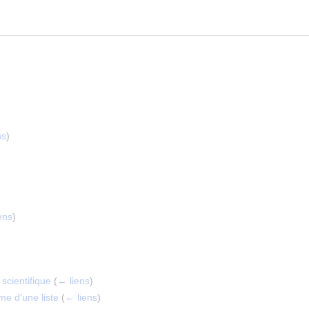
ns
)
ens
)
scientifique
(
← liens
)
me d'une liste
(
← liens
)