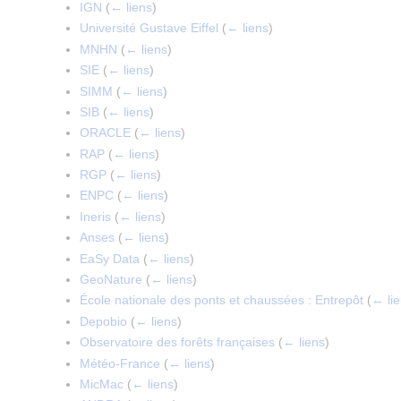
IGN
(
← liens
)
Université Gustave Eiffel
(
← liens
)
MNHN
(
← liens
)
SIE
(
← liens
)
SIMM
(
← liens
)
SIB
(
← liens
)
ORACLE
(
← liens
)
RAP
(
← liens
)
RGP
(
← liens
)
ENPC
(
← liens
)
Ineris
(
← liens
)
Anses
(
← liens
)
EaSy Data
(
← liens
)
GeoNature
(
← liens
)
École nationale des ponts et chaussées : Entrepôt
(
← li
Depobio
(
← liens
)
Observatoire des forêts françaises
(
← liens
)
Météo-France
(
← liens
)
MicMac
(
← liens
)