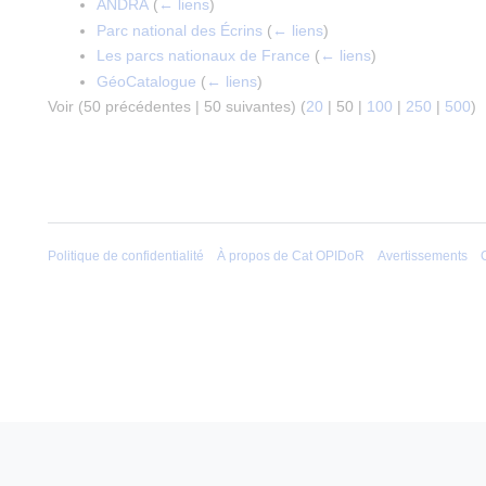
ANDRA
(
← liens
)
Parc national des Écrins
(
← liens
)
Les parcs nationaux de France
(
← liens
)
GéoCatalogue
(
← liens
)
Voir (
50 précédentes
|
50 suivantes
) (
20
|
50
|
100
|
250
|
500
)
Politique de confidentialité
À propos de Cat OPIDoR
Avertissements