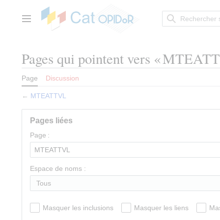
Aller
au
contenu
Menu principal
Pages qui pointent vers « MTEAT
Page
Discussion
←
MTEATTVL
Pages liées
Page :
Espace de noms :
Tous
Masquer les inclusions
Masquer les liens
Mas