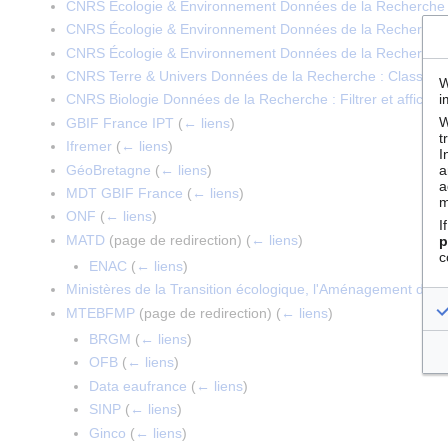
CNRS Écologie & Environnement Données de la Recherche :
CNRS Écologie & Environnement Données de la Recherche : R
CNRS Écologie & Environnement Données de la Recherche : 
CNRS Terre & Univers Données de la Recherche : Classem
W
i
CNRS Biologie Données de la Recherche : Filtrer et afficher 
W
GBIF France IPT
(
← liens
)
t
Ifremer
(
← liens
)
I
GéoBretagne
(
← liens
)
a
a
MDT GBIF France
(
← liens
)
m
ONF
(
← liens
)
I
MATD
(page de redirection)
(
← liens
)
p
c
ENAC
(
← liens
)
Ministères de la Transition écologique, l'Aménagement du terr
MTEBFMP
(page de redirection)
(
← liens
)
BRGM
(
← liens
)
OFB
(
← liens
)
Data eaufrance
(
← liens
)
SINP
(
← liens
)
Ginco
(
← liens
)