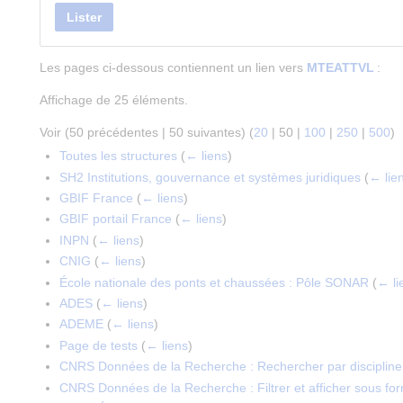
Lister
Les pages ci-dessous contiennent un lien vers
MTEATTVL
:
Affichage de 25 éléments.
Voir (
50 précédentes
|
50 suivantes
) (
20
|
50
|
100
|
250
|
500
)
Toutes les structures
(
← liens
)
SH2 Institutions, gouvernance et systèmes juridiques
(
← lie
GBIF France
(
← liens
)
GBIF portail France
(
← liens
)
INPN
(
← liens
)
CNIG
(
← liens
)
École nationale des ponts et chaussées : Pôle SONAR
(
← li
ADES
(
← liens
)
ADEME
(
← liens
)
Page de tests
(
← liens
)
CNRS Données de la Recherche : Rechercher par discipline 
CNRS Données de la Recherche : Filtrer et afficher sous for