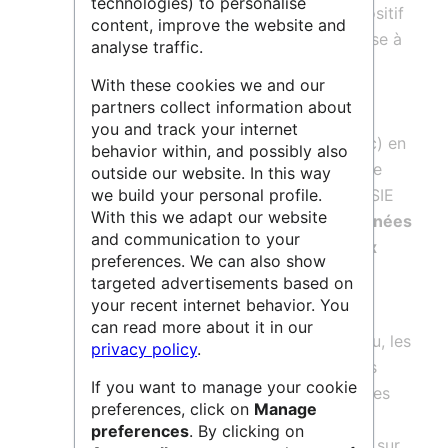
technologies) to personalise
d'eau et d'assainissement, est un dispositif
content, improve the website and
créé par l'État pour le partage et la mise à
analyse traffic.
disposition des données sur l'eau du
With these cookies we and our
secteur public. Système d'information
partners collect information about
conçu pour répondre aux besoins des
you and track your internet
parties prenantes (dont le grand public) en
behavior within, and possibly also
matière d'information environnementale
outside our website. In this way
publique dans le domaine de l'eau. Le SIE
we build your personal profile.
With this we adapt our website
recueille, bancarise et diffuse les données
and communication to your
et les indicateurs sur l'eau
,
les milieux
preferences. We can also show
aquatiques
et
leurs usages
.
targeted advertisements based on
your recent internet behavior. You
can read more about it in our
Plus de 50 millions de données sur l’eau, les
privacy policy
.
milieux aquatiques, les services publics
If you want to manage your cookie
d’eau et d’assainissement sont collectées
preferences, click on
Manage
chaque année dans le système
preferences
. By clicking on
d’information sur l’eau,SIE, et diffusées sur