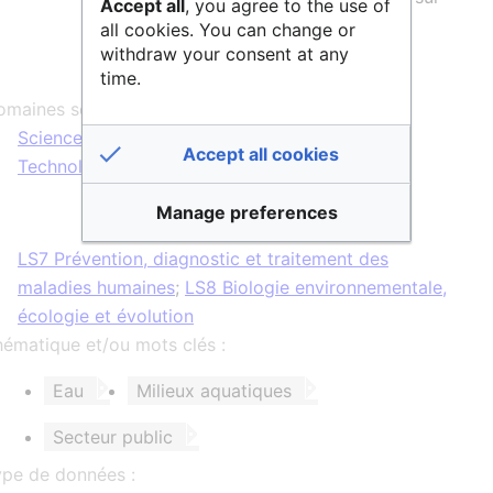
Accept all
, you agree to the use of
le portail
www.eaufrance.fr
.
all cookies. You can change or
withdraw your consent at any
time.
maines scientifiques :
Sciences Humaines & Sociales
,
Sciences &
Accept all cookies
Technologies
,
Vie & Santé
Manage preferences
LS7 Prévention, diagnostic et traitement des
maladies humaines
;
LS8 Biologie environnementale,
écologie et évolution
ématique et/ou mots clés :
Eau
Milieux aquatiques
Secteur public
ype de données :