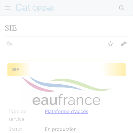
Rech
SIE
Langue
Suivre
Voir
SIE
Type de
Plateforme d'accès
service
Statut
En production