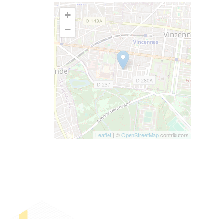
+
−
Leaflet
| ©
OpenStreetMap
contributors