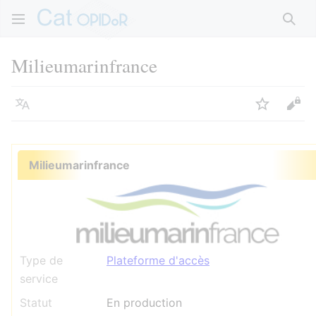
Rech
Milieumarinfrance
Langue
Suivre
Voir
Milieumarinfrance
Type de
Plateforme d'accès
service
Statut
En production