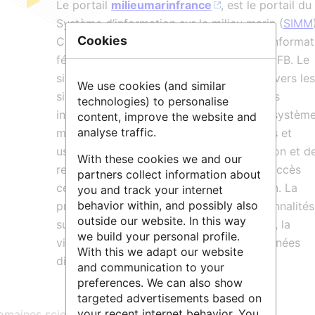
Le portail
milieumarinfrance
, est le portail du
Système d’information sur le milieu marin (
SIMM
Cookies
Ce dernier est l’un des trois Systèmes d’informat
fédérateurs pilotés techniquement par l’OFB. Le
site milieumarinfrance propose des liens vers les
We use cookies (and similar
sites diffusant de la donnée, ainsi que des
technologies) to personalise
informations générales sur l’état des écosystèm
content, improve the website and
analyse traffic.
marins en France, les différentes activités et
usages en mer, et les actions de protection et d
With these cookies we and our
restauration du milieu. Son objectif est l’accès
partners collect information about
centralisé aux données sur le milieu marin. La
you and track your internet
behavior within, and possibly also
prochaine version proposera des fonctionnalités
outside our website. In this way
supplémentaires permettant la recherche, la
we build your personal profile.
visualisation et le téléchargement de données
With this we adapt our website
directement sur le portail.
and communication to your
preferences. We can also show
targeted advertisements based on
your recent internet behavior. You
maines scientifiques :