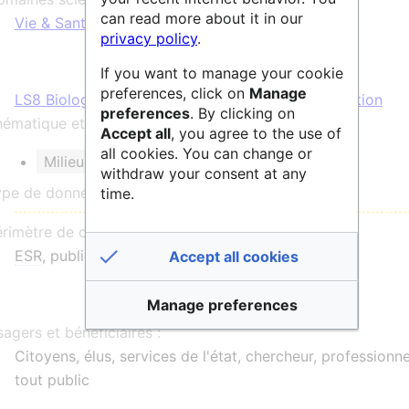
can read more about it in our
Vie & Santé
privacy policy
.
If you want to manage your cookie
preferences, click on
Manage
LS8 Biologie environnementale, écologie et évolution
preferences
. By clicking on
ématique et/ou mots clés :
Accept all
, you agree to the use of
all cookies. You can change or
Milieu marin
withdraw your consent at any
ype de données :
time.
érimètre de communauté :
ESR
, public, national
Accept all cookies
Manage preferences
agers et bénéficiaires :
Citoyens, élus, services de l'état, chercheur, professionne
tout public