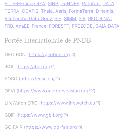
ELTER-France RZA
,
SINP
,
DoHNEE
,
PatriNat
,
DATA
TERRA
,
ODATIS
,
Theia
,
Aeris
,
FormaTerre
,
Dinamis
,
Recherche Data Gouv
,
SIE
,
SIMM
,
SIB
,
RECOLNAT
,
FRB
,
AnaEE-France
,
FORESTT
,
PREZODE
,
GAIA DATA
Portée internationale de PNDB
GEO BON (
https://geobon.org
)
iBOL (
https://ibol.org
)
EOSC (
https://eosc.eu/
)
OFVi (
https://www.oneforestvision.org/
)
LifeWatch ERIC (
https://www.lifewatch.eu
)
GBIF (
https://www.gbif.org
)
GO FAIR (
https://www.go-fair.org
)