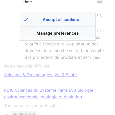
favoriser le partage des données et leur
time.
réutilisation, via l'IR Data Terra et les
autres pôles (Theia, Odatis, FormaTerre,
Accept all cookies
Aeris).
Favoriser la cohérence avec les efforts
Manage preferences
nationaux, européens et internationaux
relatifs à l’accès et à l’exploitation des
données de recherche sur la biodiversité,
à la promotion de produits et services.
Domaines scientifiques :
Sciences & Technologies
,
Vie & Santé
PE10 Sciences du Système Terre
LS8 Biologie
environnementale, écologie et évolution
Thématique et/ou mots clés :
Biodiversité