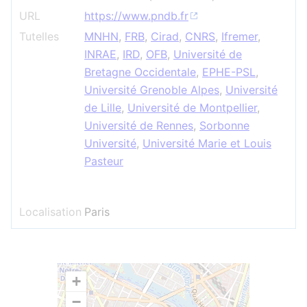
URL
https://www.pndb.fr
Tutelles
MNHN
,
FRB
,
Cirad
,
CNRS
,
Ifremer
,
INRAE
,
IRD
,
OFB
,
Université de
Bretagne Occidentale
,
EPHE-PSL
,
Université Grenoble Alpes
,
Université
de Lille
,
Université de Montpellier
,
Université de Rennes
,
Sorbonne
Université
,
Université Marie et Louis
Pasteur
Localisation
Paris
+
−