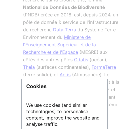
National de Données de Biodiversité
(PNDB) créée en 2018, est, depuis 2024, un
pôle de donnée & service de l'infrastructure
de recherche
Data Terra
du Système Terre-
Environnement du
Ministère de
l'Enseignement Supérieur et de la
Recherche et de l'Espace
(MESRE) aux
côtés des autres pôles
Odatis
(océan),
Theia
(surfaces continentales),
FormaTerre
(terre solide), et
Aeris
(Atmosphère). Le
PNDB contribue et participe activement à la
Cookies
politique de Science ouverte du MESRE et
de Recherche Data Gouv (Data terra étant
centre de référence thématique du système
We use cookies (and similar
technologies) to personalise
Terre-Environnement).
content, improve the website and
analyse traffic.