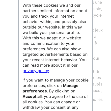
Les missions du PNDB s’inscrivent dans une
With these cookies we and our
approche FAIR (Facile à trouver, Accessible,
partners collect information about
Interopérable
, Réutilisable), et dans le cycle
you and track your internet
behavior within, and possibly also
de vie des données et consistent à :
outside our website. In this way
Fournir un accès aux
métadonnées
et jeux
we build your personal profile.
de données, à des services associés, à
With this we adapt our website
des produits dérivés des analyses, et à
and communication to your
preferences. We can also show
des ressources spécifiques ;
targeted advertisements based on
Promouvoir l’animation scientifique pour
your recent internet behavior. You
identifier les lacunes en termes
can read more about it in our
privacy policy
.
d'accompagnement à l'ouverture et à la
réutilisation des données, et favoriser les
If you want to manage your cookie
complémentarités entre les communautés
preferences, click on
Manage
productrices et utilisatrices des données ;
preferences
. By clicking on
Accept all
, you agree to the use of
Faciliter le partage des pratiques avec les
all cookies. You can change or
autres communautés de recherche,
withdraw your consent at any