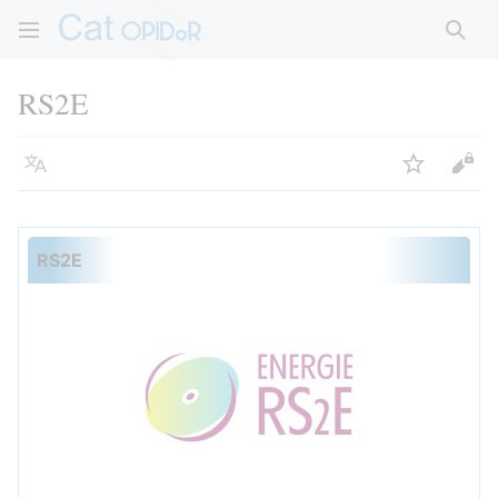
Rech
RS2E
Langue
Suivre
Voir
RS2E