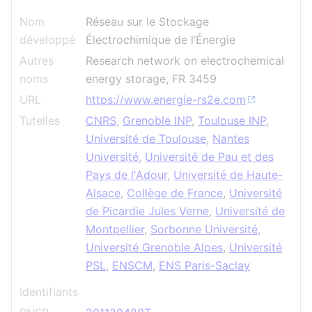
Nom
Réseau sur le Stockage
développé
Électrochimique de l’Énergie
Autres
Research network on electrochemical
noms
energy storage, FR 3459
URL
https://www.energie-rs2e.com
Tutelles
CNRS
,
Grenoble INP
,
Toulouse INP
,
Université de Toulouse
,
Nantes
Université
,
Université de Pau et des
Pays de l'Adour
,
Université de Haute-
Alsace
,
Collège de France
,
Université
de Picardie Jules Verne
,
Université de
Montpellier
,
Sorbonne Université
,
Université Grenoble Alpes
,
Université
PSL
,
ENSCM
,
ENS Paris-Saclay
Identifiants