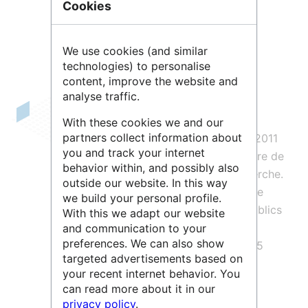
Cookies
We use cookies (and similar
technologies) to personalise
content, improve the website and
analyse traffic.
RS2E est le
Réseau sur le stockage
With these cookies we and our
partners collect information about
électrochimique de l’énergie
créé en 2011
you and track your internet
par le
CNRS
avec le soutien du Ministère de
behavior within, and possibly also
l’enseignement supérieur et de la recherche.
outside our website. In this way
Il regroupe 17 laboratoires de recherche
we build your personal profile.
CNRS
/Universités, 3 établissements publics
With this we adapt our website
de recherche spécialistes du transfert
and communication to your
preferences. We can also show
technologique (CEA, IFPEN, Ineris) et 15
targeted advertisements based on
partenaires industriels.
your recent internet behavior. You
can read more about it in our
RS2E est un réseau de recherche et de
privacy policy
.