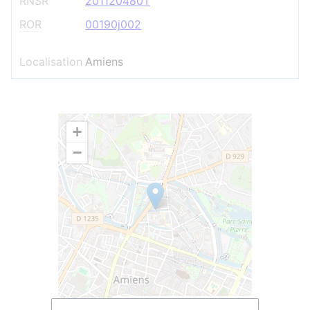
RNSR
201120480T
ROR
00190j002
Localisation
Amiens
+
−
Leaflet
| ©
OpenStreetMap
contributors