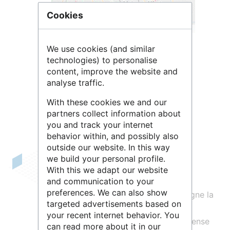
Cookies
Leaflet
| ©
OpenStreetMap
contributors
We use cookies (and similar
technologies) to personalise
content, improve the website and
analyse traffic.
With these cookies we and our
partners collect information about
you and track your internet
behavior within, and possibly also
outside our website. In this way
we build your personal profile.
Le
Collège de France
est un grand
With this we adapt our website
and communication to your
établissement d'enseignement et de
preferences. We can also show
recherche français. Il promeut et enseigne la
targeted advertisements based on
recherche en train de se faire dans
les
your recent internet behavior. You
sciences, les lettres et les arts
. Il dispense
can read more about it in our