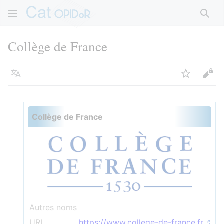
Rech
Collège de France
Langue
Suivre
Voir
Collège de France
Autres noms
URL
https://www.college-de-france.fr