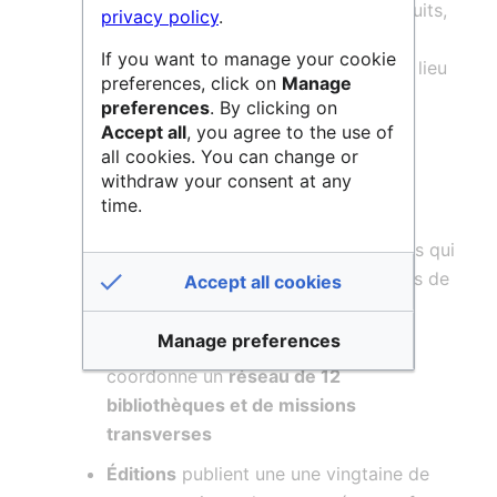
des cours de haut niveau qui sont gratuits,
privacy policy
.
non diplômants et ouverts à tous sans
If you want to manage your cookie
condition ni inscription. Cela en fait un lieu
preferences, click on
Manage
à part dans le paysage universitaire
preferences
. By clicking on
français.
Accept all
, you agree to the use of
all cookies. You can change or
Il remplit 4 missions principales :
withdraw your consent at any
time.
Enseignements
Recherche
organisée en huit instituts qui
regroupent les chaires et laboratoires de
Accept all cookies
recherche
Manage preferences
Bibliothèques
: le collège de France
coordonne un
réseau de 12
bibliothèques et de missions
transverses
Éditions
publient une une vingtaine de