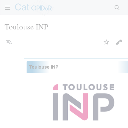
Rech
Toulouse INP
Langue
Suivre
Voir
Toulouse INP