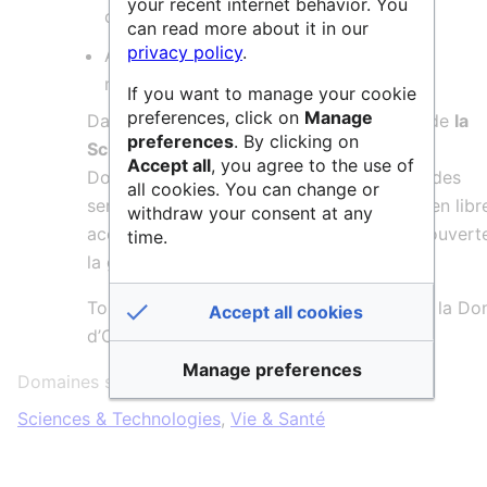
your recent internet behavior. You
ou de production agricole
can read more about it in our
privacy policy
.
Axe 5 : Calcul intensif, méga données et
modélisation des systèmes complexes.
If you want to manage your cookie
preferences, click on
Manage
Dans le cadre de l’engagement en faveur de
la
preferences
. By clicking on
Science ouverte
, le Service Commun de
Accept all
, you agree to the use of
Documentation de Toulouse INP propose des
all cookies. You can change or
services aux chercheurs pour la diffusion en libr
withdraw your consent at any
accès des publications dans les archives ouvert
time.
la gestion des données de recherche.
Toulouse INP est partenaire de l'Atelier de la D
Accept all cookies
d’Occitanie Ouest, ADOO.
Manage preferences
Domaines scientifiques :
Sciences & Technologies
,
Vie & Santé