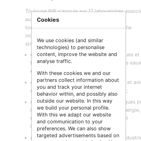
Toulouse INP s'appuie sur 17 laboratoires associ
au
CNRS
, à l'INRAE et d'autres universités
Cookies
toulousaines pour développer une recherche
interdisciplinaire autour de cinq thèmes
We use cookies (and similar
stratégiques :
technologies) to personalise
content, improve the website and
Axe 1 : Gestion des ressources, des risques et
analyse traffic.
traitements chimiques et biologiques des eaux
effluents ;
With these cookies we and our
partners collect information about
Axe 2 : Ingénierie pour la santé humaine et an
you and track your internet
au service d’une meilleure qualité de vie ;
behavior within, and possibly also
outside our website. In this way
Axe 3 : Nouveaux itinéraires technologiques p
we build your personal profile.
la transformation de la matière et de l’énergie,
With this we adapt our website
notamment les énergies renouvelables et
and communication to your
l’hydrogène
preferences. We can also show
targeted advertisements based on
Axe 4 : Eco-conception des systèmes industri