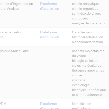
ion et d’Ingénierie en
Plateforme
chimie analytique
e et Analyse
d'acquisition
chimie organique
synthèse de divers
composés
analyse de matériaux
caractérisation
Plateforme
Caractérisation
ing
d'acquisition
Microcaractérisation
Nanocaractérisation
ysique Moléculaire
aspects moléculaires
du vivant
biologie cellulaire
cibles moléculaires
thérapies innovantes
chimie
imagerie
exobiologie
biophysique théorique
et computationnelle
rAFM
Plateforme
identification
d'acquisition
moléculaire