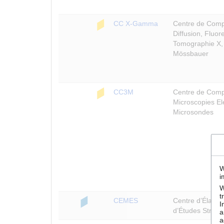
CC X-Gamma
Centre de Compé
Diffusion, Fluor
Tomographie X,
Mössbauer
CC3M
Centre de Com
Microscopies El
Microsondes
W
i
W
t
CEMES
Centre d’Élabor
I
d’Études Struct
a
a