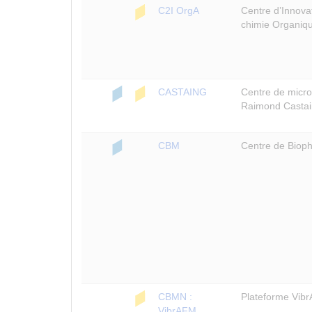
C2I OrgA
Centre d’Innovat
chimie Organiqu
CASTAING
Centre de micro
Raimond Casta
CBM
Centre de Bioph
CBMN :
Plateforme Vib
VibrAFM