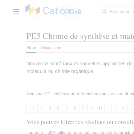
Aller
au
contenu
Menu principal
PE5 Chimie de synthèse et mat
Page
Discussion
Nouveaux matériaux et nouvelles approches de syn
moléculaire, chimie organique
A ce jour 121 entités sont référencées dans le sous-do
0-9
A
B
C
D
E
F
G
H
I
J
K
L
Vous pouvez filtrer les résultats ou consul
Légende :
Feuille de route nationale des Infrastruct