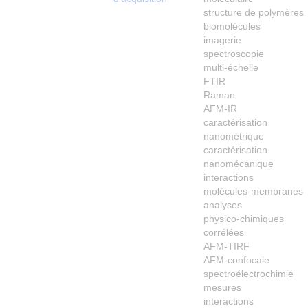
structure de polymères
biomolécules
imagerie
spectroscopie
multi‑échelle
FTIR
Raman
AFM‑IR
caractérisation
nanométrique
caractérisation
nanomécanique
interactions
molécules‑membranes
analyses
physico‑chimiques
corrélées
AFM‑TIRF
AFM‑confocale
spectroélectrochimie
mesures
interactions