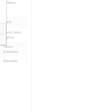
Orléans
Paris
Mont-Saint-
Aignan
Vilnus
(Lituanie)
Marseille