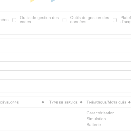
Outils de gestion des
Outils de gestion des
Plate
nnées
codes
données
d'acq
développé
Type de service
Thématique/Mots clés
Caractérisation
Simulation
Batterie