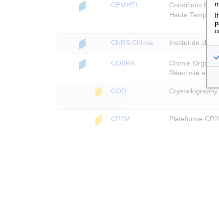
m
CEMHTI
Conditions Extr
Haute Températu
I
p
c
CNRS Chimie
Institut de chi
COBRA
Chimie Organiqu
Réactivité et An
COD
Crystallograph
CP2M
Plateforme CP