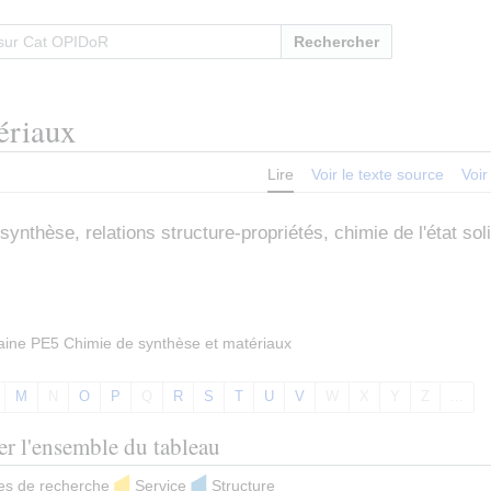
Rechercher
ériaux
Lire
Voir le texte source
Voir
thèse, relations structure-propriétés, chimie de l'état soli
maine PE5 Chimie de synthèse et matériaux
M
N
O
P
Q
R
S
T
U
V
W
X
Y
Z
...
ter l'ensemble du tableau
ures de recherche
Service
Structure