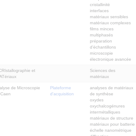
cristallinité
interfaces
matériaux sensibles
matériaux complexes
films minces
multiphasés
préparation
d’échantillons
microscopie
électronique avancée
CRIstallographie et
Sciences des
ATériaux
matériaux
alyse de Microscopie
Plateforme
analyses de matériaux
e Caen
d'acquisition
de synthèse
oxydes
oxychalcogénures
intermétalliques
matériaux de structure
matériaux pour batterie
échelle nanométrique