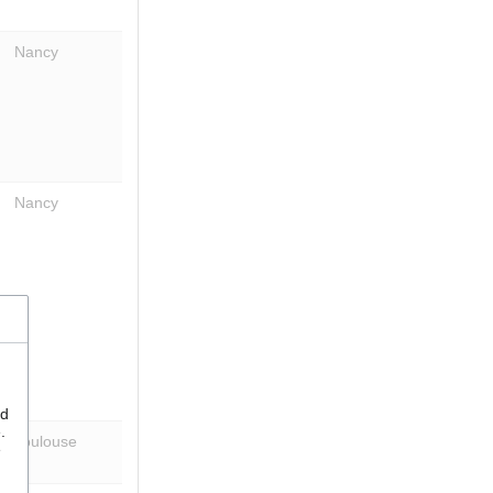
Nancy
Nancy
nd
.
Toulouse
e