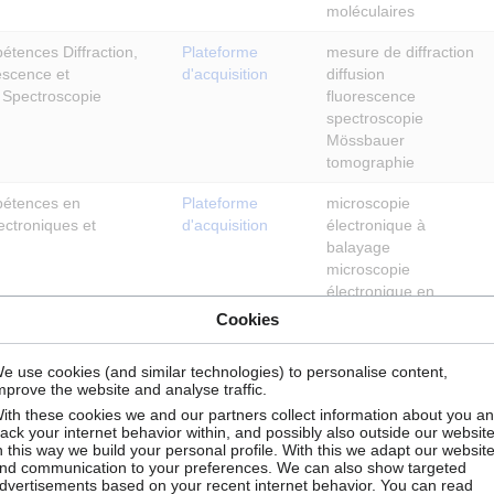
moléculaires
tences Diffraction,
Plateforme
mesure de diffraction
escence et
d'acquisition
diffusion
 Spectroscopie
fluorescence
spectroscopie
Mössbauer
tomographie
pétences en
Plateforme
microscopie
ectroniques et
d'acquisition
électronique à
balayage
microscopie
électronique en
transmission
Cookies
microsonde de
Castaing
e use cookies (and similar technologies) to personalise content,
faisceau d’ions focalisé
mprove the website and analyse traffic.
métallographie
ith these cookies we and our partners collect information about you a
rack your internet behavior within, and possibly also outside our website
ation de Matériaux et
n this way we build your personal profile. With this we adapt our websit
urales
nd communication to your preferences. We can also show targeted
dvertisements based on your recent internet behavior. You can read