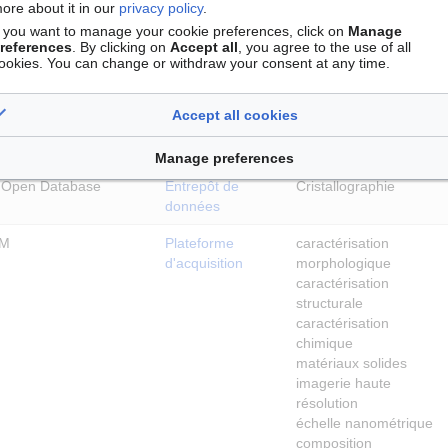
ore about it in our
privacy policy
.
êmes et Matériaux :
Sciences des
re et Irradiation
matériaux
f you want to manage your cookie preferences, click on
Manage
references
. By clicking on
Accept all
, you agree to the use of all
Conditions Extrêmes
ookies. You can change or withdraw your consent at any time.
mie du CNRS
Accept all cookies
e et Bioorganique :
Chimie organique
alyse
Chimie bioorganique
Manage preferences
y Open Database
Entrepôt de
Cristallographie
données
2M
Plateforme
caractérisation
d'acquisition
morphologique
caractérisation
structurale
caractérisation
chimique
matériaux solides
imagerie haute
résolution
échelle nanométrique
composition