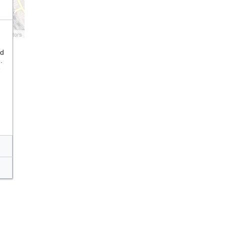
tributors
nd
.
e