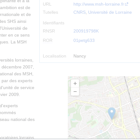
plinarité et à la
URL
http://www.msh-lorraine.fr
ambition est de
Tutelles
CNRS
,
Université de Lorraine
rnationale et de
 des SHS ainsi
Identifiants
l'Université de
RNSR
200919798K
nter en ce sens
ROR
01petg633
fiques. La MSH
Localisation
Nancy
rsités lorraines,
 En décembre 2007,
ational des MSH,
 par des experts
+
 d'unité de service
−
vier 2009.
d'experts
s) nommés
éseau national des
oratoires lorrains