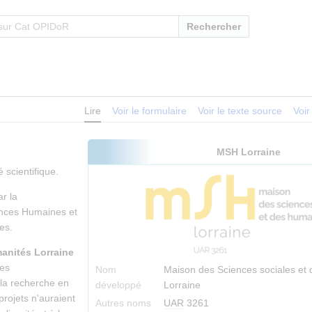
Rechercher
Lire
Voir le formulaire
Voir le texte source
Voir
MSH Lorraine
 scientifique.
ar la
ences Humaines et
es.
anités Lorraine
ues
Nom
Maison des Sciences sociales et
r la recherche en
développé
Lorraine
projets n'auraient
Autres noms
UAR
3261