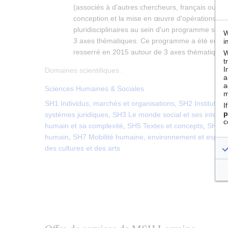
(associés à d'autres chercheurs, français ou ét
conception et la mise en œuvre d'opérations de
pluridisciplinaires au sein d'un programme scient
W
3 axes thématiques. Ce programme a été en effe
i
resserré en 2015 autour de 3 axes thématiques
W
t
I
Domaines scientifiques :
a
a
Sciences Humaines & Sociales
m
SH1 Individus, marchés et organisations
,
SH2 Institution
I
p
systèmes juridiques
,
SH3 Le monde social et ses interac
c
humain et sa complexité
,
SH5 Textes et concepts
,
SH6 L
humain
,
SH7 Mobilité humaine, environnement et espac
des cultures et des arts