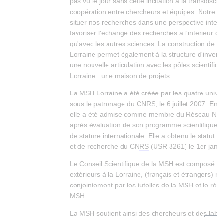
pas vu le jour sans cette incitation à la transdisci
coopération entre chercheurs et équipes. Notre 
situer nos recherches dans une perspective inte
favoriser l'échange des recherches à l'intérieur
qu'avec les autres sciences. La construction de 
Lorraine permet également à la structure d'inve
une nouvelle articulation avec les pôles scienti
Lorraine : une maison de projets.
La MSH Lorraine a été créée par les quatre unive
sous le patronage du
CNRS
, le 6 juillet 2007.
elle a été admise comme membre du Réseau N
après évaluation de son programme scientifique
de stature internationale. Elle a obtenu le statut
et de recherche du
CNRS
(USR 3261) le 1er jan
Le Conseil Scientifique de la MSH est composé 
extérieurs à la Lorraine, (français et étranger
conjointement par les tutelles de la MSH et le r
MSH.
La MSH soutient ainsi des chercheurs et des lab