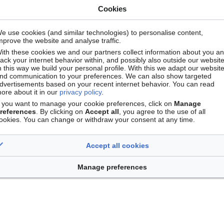
rangers) dans la
Cookies
 recherche
ifique articulé en
e use cookies (and similar technologies) to personalise content,
Leaflet
| ©
OpenStreetMap
con
t restructuré et
mprove the website and analyse traffic.
.
ith these cookies we and our partners collect information about you a
rack your internet behavior within, and possibly also outside our website
n this way we build your personal profile. With this we adapt our websit
nd communication to your preferences. We can also show targeted
dvertisements based on your recent internet behavior. You can read
ore about it in our
privacy policy
.
s, gouvernance et
f you want to manage your cookie preferences, click on
Manage
references
. By clicking on
Accept all
, you agree to the use of all
tions
,
SH4 L'esprit
ookies. You can change or withdraw your consent at any time.
'étude du passé
e
,
SH8 Études
Accept all cookies
Manage preferences