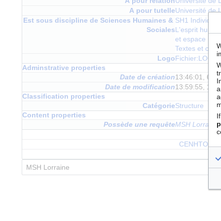
A pour relation
Université de 
A pour tutelle
Université de 
Est sous discipline de Sciences Humaines &
SH1 Individus,
Sociales
L'esprit humai
et espace
+
W
Textes et conc
i
Logo
Fichier:LOGO
W
Adminstrative properties
t
Date de création
13:46:01, 6 
I
Date de modification
13:59:55, 15 
a
Classification properties
a
m
Catégorie
Structure
Content properties
I
p
Possède une requête
MSH Lorraine
c
CENHTOR
+