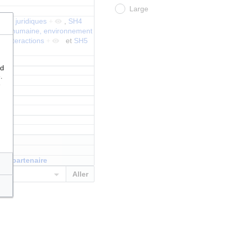
Large
èmes juridiques
+
,
SH4
lité humaine, environnement
s interactions
+
et
SH5
nd
.
e
nt partenaire