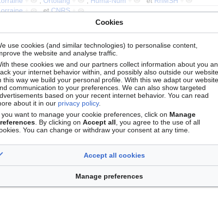
Lorraine
+
,
Ortolang
+
,
Huma-Num
+
et
RnMSH
+
Lorraine
+
et
CNRS
+
 marchés et organisations
+
,
SH2 Institutions, gouvernance et syst
Cookies
n et sa complexité
+
,
SH6 L'étude du passé humain
+
,
SH7 Mobi
,
SH8 Études des cultures et des arts
+
,
SH3 Le monde social et se
e use cookies (and similar technologies) to personalise content,
epts
+
mprove the website and analyse traffic.
-MSH.png
+
ith these cookies we and our partners collect information about you a
rack your internet behavior within, and possibly also outside our website
décembre 2017
+
n this way we build your personal profile. With this we adapt our websit
avril 2025
+
nd communication to your preferences. We can also show targeted
dvertisements based on your recent internet behavior. You can read
ore about it in our
privacy policy
.
f you want to manage your cookie preferences, click on
Manage
references
. By clicking on
Accept all
, you agree to the use of all
+
,
MSH Lorraine
+
et
MSH Lorraine
+
ookies. You can change or withdraw your consent at any time.
ATILF
+
et
RnMSH
+
A pour relation
,
ECHO
+
,
Numérilab
+
et
TACTEO
+
A pour structure
ADOC Lorraine
+
A pour établisseme
Accept all cookies
Manage preferences