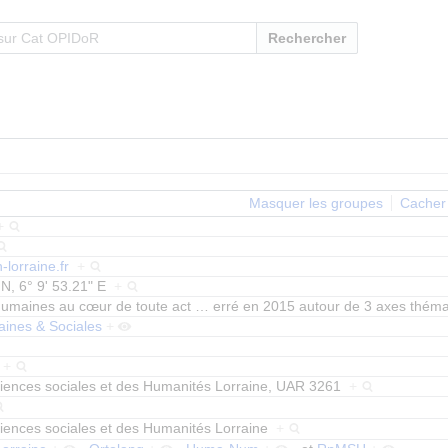
Rechercher
Masquer les groupes
Cacher 
+
-lorraine.fr
+
 N, 6° 9' 53.21" E
+
humaines au cœur de toute act
…
erré en 2015 autour de 3 axes thém
ines & Sociales
+
e
+
iences sociales et des Humanités Lorraine, UAR 3261
+
iences sociales et des Humanités Lorraine
+