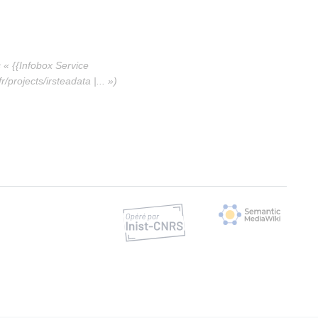
« {{Infobox Service
projects/irsteadata |... »