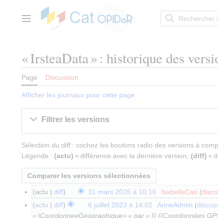
Aller
au
contenu
Menu principal
« IrsteaData » : historique des versi
Page
Discussion
Afficher les journaux pour cette page
Filtrer les versions
Sélection du diff : cochez les boutons radio des versions à com
Légende :
(actu)
= différence avec la dernière version,
(diff)
= d
actu
diff
31 mars 2026 à 10:16
IsabelleCao
discu
3
A
1
actu
diff
6 juillet 2023 à 14:02
AnneAdmin
discus
6
u
m
« |CoordonneeGeographique= » par « }} {{Coordonnées G
j