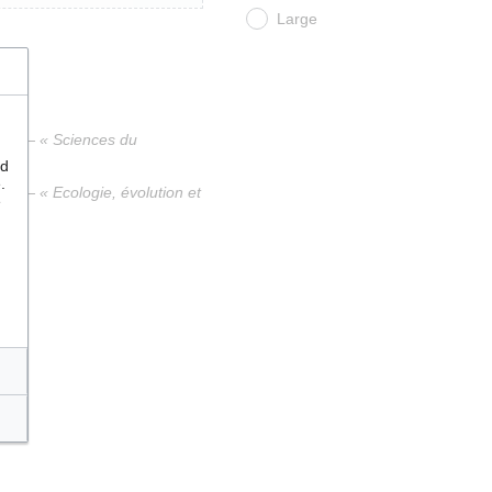
Large
te — « Sciences du
nd
.
e — « Ecologie, évolution et
e