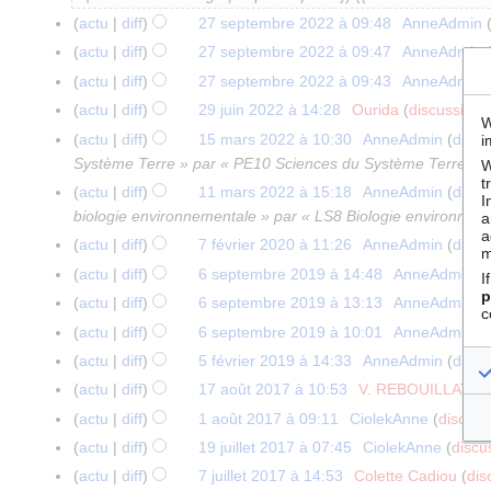
c
a
u
actu
diff
27 septembre 2022 à 09:48
AnneAdmin
2
u
r
i
A
7
actu
diff
27 septembre 2022 à 09:47
AnneAdmin
n
s
l
u
s
A
actu
diff
27 septembre 2022 à 09:43
AnneAdmin
r
2
l
c
e
u
A
é
actu
diff
29 juin 2022 à 14:28
Ourida
discussion
2
0
e
u
p
W
c
u
A
s
9
2
actu
diff
15 mars 2022 à 10:30
AnneAdmin
discu
i
1
t
n
t
u
c
u
u
j
6
Système Terre » par « PE10 Sciences du Système Terre »
5
2
W
r
e
n
u
c
m
t
u
m
0
é
actu
diff
11 mars 2022 à 15:18
AnneAdmin
discu
1
m
r
n
I
u
é
i
a
2
s
biologie environnementale » par « LS8 Biologie environnemen
1
b
a
é
r
n
d
n
a
r
3
u
m
r
s
actu
diff
7 février 2020 à 11:26
AnneAdmin
discu
7
é
m
r
e
2
s
m
a
e
A
u
f
s
actu
diff
6 septembre 2019 à 14:48
AnneAdmin
d
6
é
s
I
0
2
é
r
2
u
m
é
p
A
u
s
s
m
actu
diff
6 septembre 2019 à 13:13
AnneAdmin
d
2
0
d
c
s
0
c
é
v
u
m
e
A
u
o
2
actu
diff
6 septembre 2019 à 10:01
AnneAdmin
d
2
e
2
2
u
d
r
c
é
p
u
m
d
A
2
s
actu
diff
5 février 2019 à 14:33
AnneAdmin
discu
5
0
2
n
e
i
u
d
t
c
é
i
u
A
m
f
2
r
s
actu
diff
17 août 2017 à 10:53
V. REBOUILLAT
d
1
e
n
e
e
u
d
f
c
u
o
é
2
A
é
m
7
r
r
s
actu
diff
1 août 2017 à 09:11
CiolekAnne
discuss
1
m
n
e
i
u
c
d
v
u
s
o
a
2
A
é
m
a
b
r
s
c
actu
diff
19 juillet 2017 à 07:45
CiolekAnne
discu
1
n
u
i
r
c
u
d
o
0
u
s
o
o
r
A
é
m
a
9
r
actu
diff
7 juillet 2017 à 14:53
Colette Cadiou
dis
7
n
f
i
u
m
i
û
2
c
u
d