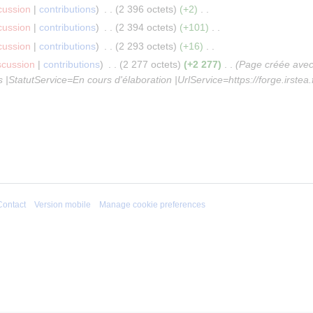
cussion
contributions
2 396 octets
+2
cussion
contributions
2 394 octets
+101
cussion
contributions
2 293 octets
+16
scussion
contributions
2 277 octets
+2 277
Page créée avec 
tutService=En cours d'élaboration |UrlService=https://forge.irstea.fr/
Contact
Version mobile
Manage cookie preferences