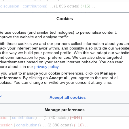
discussion
contributions
1 896 octets
+15
discussion
contributions
1 881 octets
−34
Cookies
discussion
contributions
1 915 octets
+28
contributions
1 887 octets
+1
e use cookies (and similar technologies) to personalise content,
ssion
contributions
m
1 886 octets
+5
Remplacement de tex
mprove the website and analyse traffic.
ith these cookies we and our partners collect information about you a
rack your internet behavior within, and possibly also outside our website
ssion
contributions
m
1 881 octets
+5
Remplacement de text
n this way we build your personal profile. With this we adapt our websit
tale, écologie et évolution »
nd communication to your preferences. We can also show targeted
dvertisements based on your recent internet behavior. You can read
ssion
contributions
1 876 octets
−1
ore about it in our
privacy policy
.
iscussion
contributions
1 877 octets
−11
f you want to manage your cookie preferences, click on
Manage
references
. By clicking on
Accept all
, you agree to the use of all
iscussion
contributions
1 888 octets
0
ookies. You can change or withdraw your consent at any time.
iscussion
contributions
1 888 octets
+6
ssion
contributions
1 882 octets
−1
Accept all cookies
iscussion
contributions
1 883 octets
−1
Manage preferences
ion
contributions
1 884 octets
+144
ssion
contributions
1 740 octets
−646
cussion
contributions
2 386 octets
−10