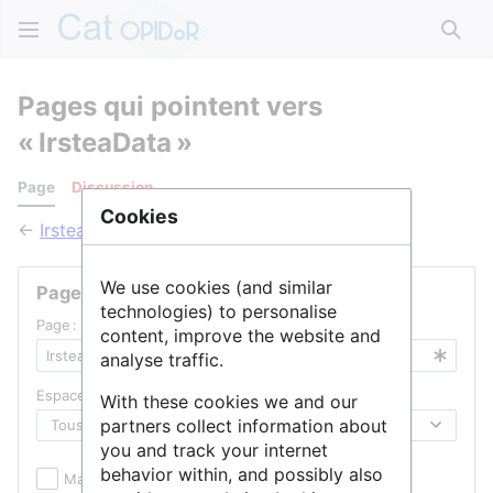
Rech
Pages qui pointent vers
« IrsteaData »
Page
Discussion
Cookies
←
IrsteaData
We use cookies (and similar
Pages liées
technologies) to personalise
Page :
content, improve the website and
analyse traffic.
Espace de noms :
With these cookies we and our
partners collect information about
you and track your internet
behavior within, and possibly also
Masquer les inclusions
Masquer les liens