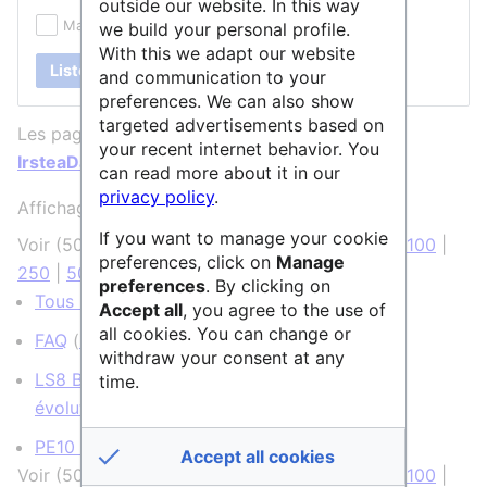
outside our website. In this way
Masquer les redirections
we build your personal profile.
With this we adapt our website
Lister
and communication to your
preferences. We can also show
targeted advertisements based on
Les pages ci-dessous contiennent un lien vers
your recent internet behavior. You
IrsteaData
:
can read more about it in our
privacy policy
.
Affichage de 4 éléments.
If you want to manage your cookie
Voir (
50 précédentes
|
50 suivantes
) (
20
|
50
|
100
|
preferences, click on
Manage
250
|
500
)
preferences
. By clicking on
Tous les services
(
← liens
)
Accept all
, you agree to the use of
all cookies. You can change or
FAQ
(
← liens
)
withdraw your consent at any
LS8 Biologie environnementale, écologie et
time.
évolution
(
← liens
)
PE10 Sciences du Système Terre
(
← liens
)
Accept all cookies
Voir (
50 précédentes
|
50 suivantes
) (
20
|
50
|
100
|