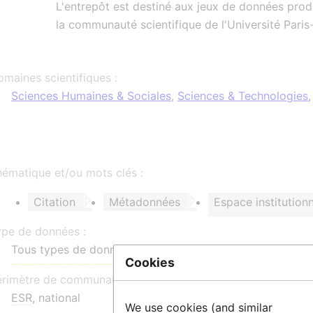
L'entrepôt est destiné aux jeux de données produ
la communauté scientifique de l'Université Paris
maines scientifiques :
Sciences Humaines & Sociales
,
Sciences & Technologies
ématique et/ou mots clés :
Citation
Métadonnées
Espace institution
ype de données :
Tous types de données non éligibles à un entrepôt thém
Cookies
érimètre de communauté :
ESR
, national
We use cookies (and similar