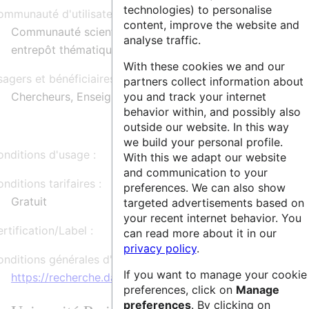
technologies) to personalise
mmunauté d'utilisateurs :
content, improve the website and
Communauté scientifique de l'Université Paris-Saclay ne
analyse traffic.
entrepôt thématique reconnu
With these cookies we and our
agers et bénéficiaires :
partners collect information about
Chercheurs, Enseignants-chercheurs, Doctorants
you and track your internet
behavior within, and possibly also
outside our website. In this way
we build your personal profile.
nditions d'usage :
With this we adapt our website
and communication to your
nditions tarifaires :
preferences. We can also show
Gratuit
targeted advertisements based on
your recent internet behavior. You
rtification/Label :
can read more about it in our
privacy policy
.
nditions générales d'utilisation :
If you want to manage your cookie
https://recherche.data.gouv.fr/fr/page/conditions-general
preferences, click on
Manage
preferences
. By clicking on