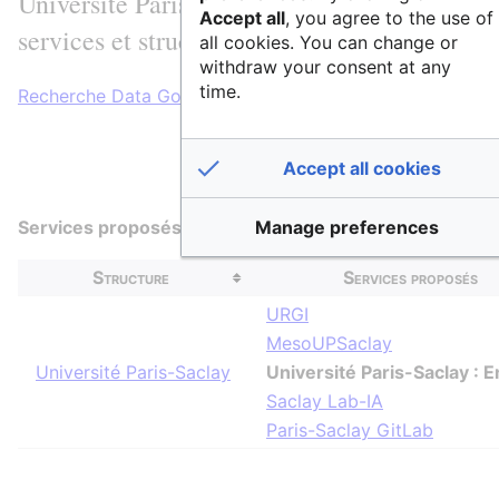
Université Paris-Saclay : Entrepôt est en lie
Accept all
, you agree to the use of
services et structures
all cookies. You can change or
withdraw your consent at any
time.
Recherche Data Gouv
Accept all cookies
Services proposés par la structure d'appartenance
Manage preferences
Structure
Services proposés
URGI
MesoUPSaclay
Université Paris-Saclay
Université Paris-Saclay : 
Saclay Lab-IA
Paris-Saclay GitLab