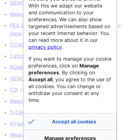
ISDM-MESO
(
← liens
)
With this we adapt our website
and communication to your
Mésocentre de Lille
(
← liens
)
preferences. We can also show
PE6 Sciences informatiques et informatique
(
←
targeted advertisements based on
your recent internet behavior. You
liens
)
can read more about it in our
CCIAM
(
← liens
)
privacy policy
.
CaSciModOT
(
← liens
)
If you want to manage your cookie
preferences, click on
Manage
ROMEO
(
← liens
)
preferences
. By clicking on
GENCI
(
← liens
)
Accept all
, you agree to the use of
all cookies. You can change or
C3I
(
← liens
)
withdraw your consent at any
time.
MesoPSL
(
← liens
)
S-CAPAD
(
← liens
)
Accept all cookies
VirtualData
(
← liens
)
MesoUPSaclay
(
← liens
)
Manage preferences