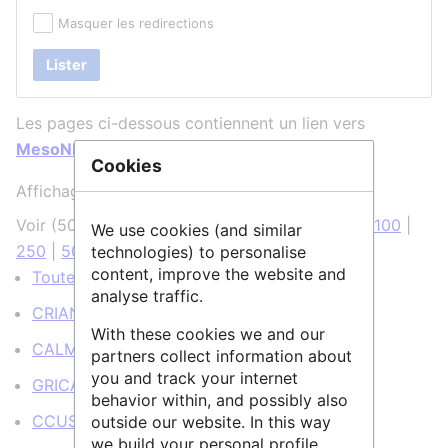
Masquer les redirections
Lister
Les pages ci-dessous contiennent un lien vers
MesoNET
:
Cookies
Affichage de 25 éléments.
Voir (
50 précédentes
|
50 suivantes
) (
20
|
50
|
100
|
We use cookies (and similar
250
|
500
)
technologies) to personalise
content, improve the website and
Toutes les structures
(
← liens
)
analyse traffic.
CRIANN
(
← liens
)
With these cookies we and our
CALMIP
(
← liens
)
partners collect information about
you and track your internet
GRICAD
(
← liens
)
behavior within, and possibly also
CCUS
(
← liens
)
outside our website. In this way
we build your personal profile.