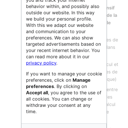
you and track your internet
informatiques avancés et
behavior within, and possibly also
mutualisés pour le calcul intensif
outside our website. In this way
et l'exploitation des données de la
we build your personal profile.
recherche ayant un lien avec le
With this we adapt our website
calcul.
and communication to your
preferences. We can also show
GLiCID regroupe cinq structures de
targeted advertisements based on
calcul scientifique existantes dans
your recent internet behavior. You
la région :
can read more about it in our
privacy policy
.
BiRD
(Nantes Université, calcul et
stockage dédiés aux sciences de
If you want to manage your cookie
la vie, notamment la génomique)
preferences, click on
Manage
preferences
. By clicking on
CCIPL
(Nantes Université, Centre
Accept all
, you agree to the use of
Régional de Calcul Intensif des
all cookies. You can change or
Pays de la Loire, dédié au calcul
withdraw your consent at any
time.
généraliste pour la recherche
publique)