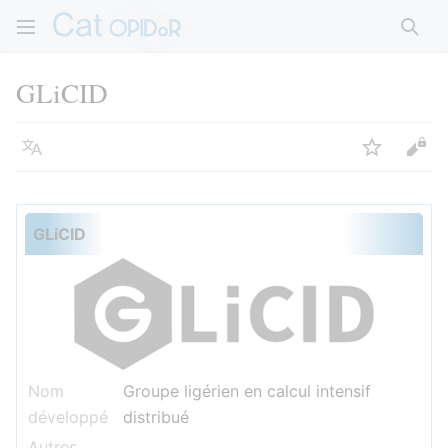
Rech
GLiCID
Langue
Suivre
Voir
GLiCID
Nom
Groupe ligérien en calcul intensif
développé
distribué
Autres