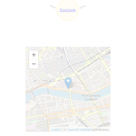
Stockage
+
−
Leaflet
| ©
OpenStreetMap
contributors