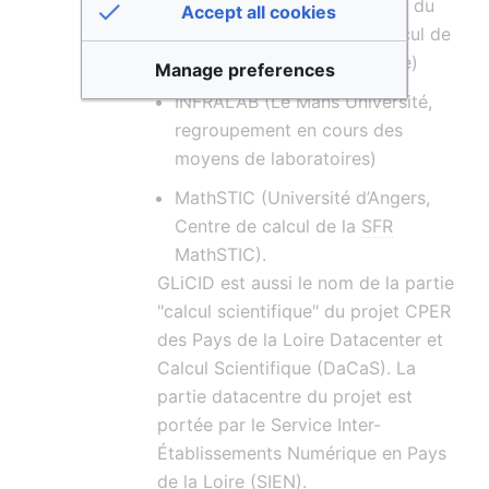
ICI (Centrale Nantes, Institut du
Accept all cookies
Calcul Intensif, dédié au calcul de
recherche publique et privée)
Manage preferences
INFRALAB (Le Mans Université,
regroupement en cours des
moyens de laboratoires)
MathSTIC (Université d’Angers,
Centre de calcul de la
SFR
MathSTIC).
GLiCID est aussi le nom de la partie
"calcul scientifique" du projet CPER
des Pays de la Loire Datacenter et
Calcul Scientifique (DaCaS). La
partie datacentre du projet est
portée par le Service Inter-
Établissements Numérique en Pays
de la Loire (SIEN).