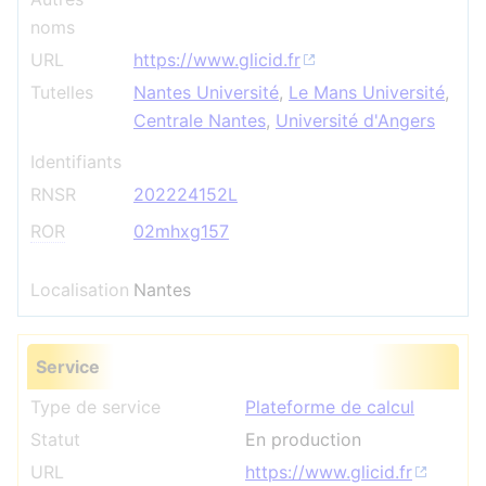
noms
URL
https://www.glicid.fr
Tutelles
Nantes Université
,
Le Mans Université
,
Centrale Nantes
,
Université d'Angers
Identifiants
RNSR
202224152L
ROR
02mhxg157
Localisation
Nantes
Service
Type de service
Plateforme de calcul
Statut
En production
URL
https://www.glicid.fr