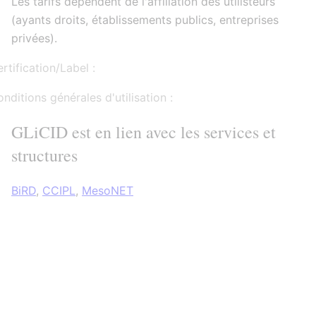
Les tarifs dépendent de l'affiliation des utilisteurs
(ayants droits, établissements publics, entreprises
privées).
rtification/Label :
nditions générales d'utilisation :
GLiCID est en lien avec les services et
structures
BiRD
,
CCIPL
,
MesoNET