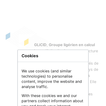
GLiCID
,
Groupe ligérien en calcul
intensif distribué
, est une structure
Cookies
transversale au service des
personnels des équipes et unités de
recherche de la Région des Pays de
We use cookies (and similar
la Loire, et de leurs partenaires
technologies) to personalise
content, improve the website and
académiques et/ou industriels. Elle
analyse traffic.
a pour mission de mettre à
disposition de l'ensemble de ces
With these cookies we and our
personnels
des moyens
partners collect information about