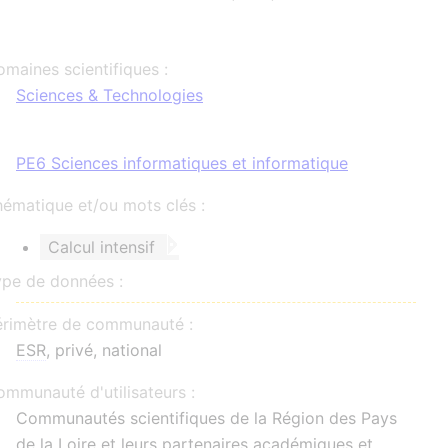
maines scientifiques :
Sciences & Technologies
PE6 Sciences informatiques et informatique
ématique et/ou mots clés :
Calcul intensif
ype de données :
érimètre de communauté :
ESR
, privé, national
mmunauté d'utilisateurs :
Communautés scientifiques de la Région des Pays
de la Loire et leurs partenaires académiques et