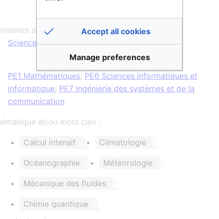
maines scientifiques :
Accept all cookies
Sciences & Technologies
Manage preferences
PE1 Mathématiques
;
PE6 Sciences informatiques et
informatique
;
PE7 Ingénierie des systèmes et de la
communication
ématique et/ou mots clés :
Calcul intensif
Climatologie
Océanographie
Météorologie
Mécanique des fluides
Chimie quantique