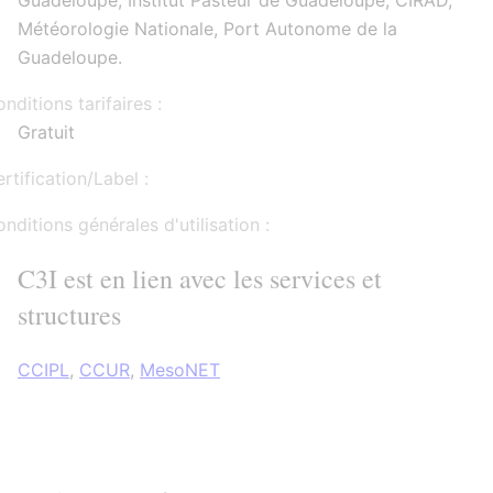
Guadeloupe, Institut Pasteur de Guadeloupe, CIRAD,
Météorologie Nationale, Port Autonome de la
Guadeloupe.
nditions tarifaires :
Gratuit
rtification/Label :
nditions générales d'utilisation :
C3I est en lien avec les services et
structures
CCIPL
,
CCUR
,
MesoNET