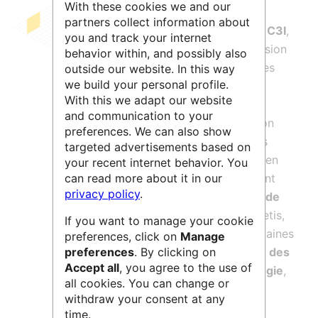
With these cookies we and our
partners collect information about
Le
Centre commun de calcul intensif
,
C3I
,
you and track your internet
de l’
Université des Antilles
a pour mission
behavior within, and possibly also
de fournir aux chercheurs les ressources
outside our website. In this way
we build your personal profile.
informatiques nécessaires au
With this we adapt our website
développement de leurs projets de
and communication to your
recherche. Le C3I assure l’administration
preferences. We can also show
des systèmes d’exploitation, assiste les
targeted advertisements based on
utilisateurs et propose des formations en
your recent internet behavior. You
calcul intensif
. Il aide au développement
can read more about it in our
privacy policy
.
d’applications et au portage de
codes de
calcul scientifiques
(MM5, Aquilon-Thetis,
If you want to manage your cookie
Gaussian, Star-CD, Matlab ...). Les domaines
preferences, click on
Manage
d’application concernent
la mécanique des
preferences
. By clicking on
Accept all
, you agree to the use of
fluides
,
l’océanographie
,
la météorologie
,
all cookies. You can change or
la chimie moléculaire
,
le traitement
withdraw your consent at any
d’images
….
time.