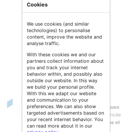
Cookies
We use cookies (and similar
technologies) to personalise
content, improve the website and
analyse traffic.
Leaflet
| ©
OpenStreetMap
contributors
With these cookies we and our
partners collect information about
you and track your internet
behavior within, and possibly also
outside our website. In this way
we build your personal profile.
With this we adapt our website
and communication to your
preferences. We can also show
L'
Institut des Hautes Études Scientifiques
targeted advertisements based on
(IHES)
est un institut de recherche avancée
your recent internet behavior. You
en
mathématiques, physique théorique et
can read more about it in our
toute autre science qui s’y rattache
.