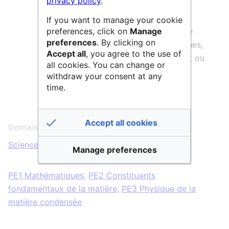
privacy policy
.
Il offre à des scientifiques d’envergure
If you want to manage your cookie
preferences, click on
Manage
exceptionnelle un lieu où ils peuvent se
preferences
. By clicking on
consacrer entièrement à leurs recherches,
Accept all
, you agree to the use of
sans aucune obligation d’enseignement ou
all cookies. You can change or
de tâches administratives.
withdraw your consent at any
time.
L'IHES est partenaire de l'
atelier de la
donnée DatASaclay
.
Accept all cookies
Domaines scientifiques :
Sciences & Technologies
Manage preferences
PE1 Mathématiques
,
PE2 Constituants
fondamentaux de la matière
,
PE3 Physique de la
matière condensée