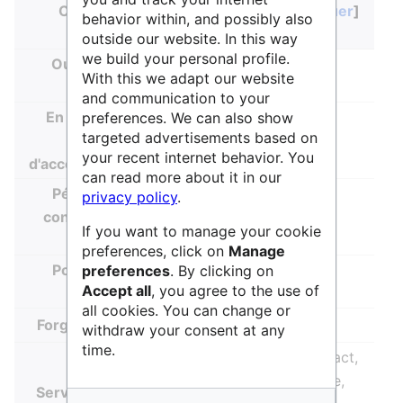
Caractéristiques de la forge
Masquer
behavior within, and possibly also
logicielle
outside our website. In this way
we build your personal profile.
Ouverture du
Public, Privé
With this we adapt our website
Projet
and communication to your
En lien avec un
preferences. We can also show
targeted advertisements based on
service
your recent internet behavior. You
d'accompagnement
can read more about it in our
Périmètre de
privacy policy
.
Etablissement,
construction du
Partenariat privé
If you want to manage your cookie
logiciel
preferences, click on
Manage
Possibilité de
preferences
. By clicking on
Ouvert
Accept all
, you agree to the use of
partage
all cookies. You can change or
✓
Forge souveraine
withdraw your consent at any
time.
Gestionnaire d'artéfact,
Gestionnaire d'image,
Services annexes