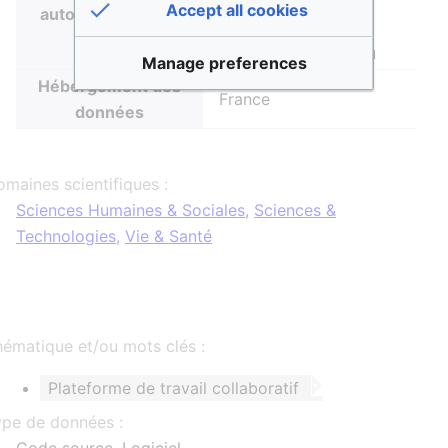
Intégration continue
Accept all cookies
autour de la forge
runner partagé,
Déploiement continu
Manage preferences
Hébergement des
France
données
maines scientifiques :
Sciences Humaines & Sociales
,
Sciences &
Technologies
,
Vie & Santé
ématique et/ou mots clés :
Plateforme de travail collaboratif
ype de données :