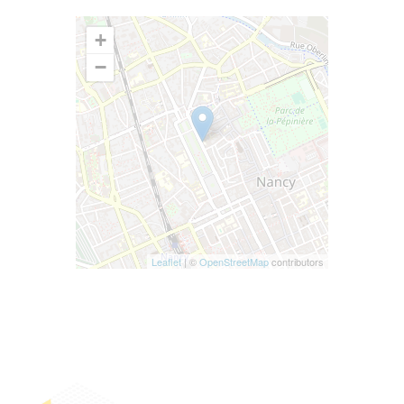
+
−
Leaflet
| ©
OpenStreetMap
contributors