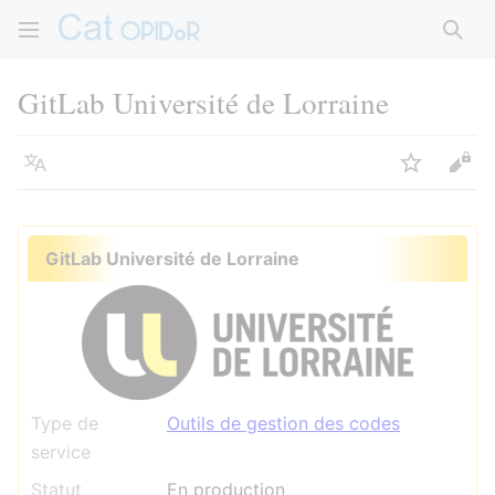
Rech
GitLab Université de Lorraine
Langue
Suivre
Voir
GitLab Université de Lorraine
Type de
Outils de gestion des codes
service
Statut
En production