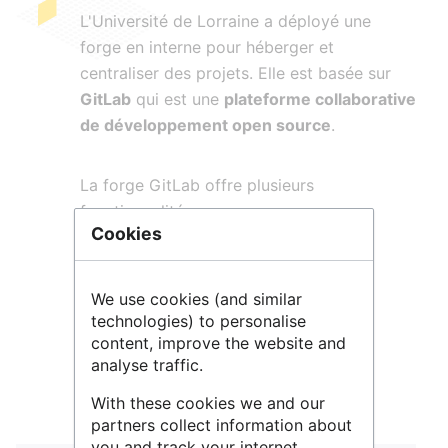
L'Université de Lorraine a déployé une
forge en interne pour héberger et
centraliser des projets. Elle est basée sur
GitLab
qui est une
plateforme collaborative
de développement open source
.
La forge GitLab offre plusieurs
fonctionnalités :
Cookies
Centralisation des projets Git
Plateforme de développement
We use cookies (and similar
collaborative
technologies) to personalise
content, improve the website and
Projets publics ou privés
analyse traffic.
Gestion de bugs
With these cookies we and our
Intégration continue
partners collect information about
you and track your internet