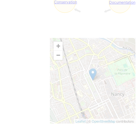
Conservation
Documentation
+
−
Leaflet
| ©
OpenStreetMap
contributors