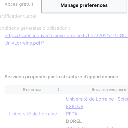
Accès gratuit
Manage preferences
rtification/Label :
nditions générales d'utilisation :
https://scienceouverte.univ-lorraine.fr/files/2021/11/CG
UnivLorraine.pdf
Services proposés par la structure d'appartenance
Structure
Services proposés
Université de Lorraine : Sci
EXPLOR
Université de Lorraine
PETA
DOREL