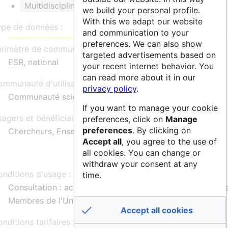
Multidisciplinaire
Dataverse
DOI
we build your personal profile.
With this we adapt our website
ype de données :
and communication to your
preferences. We can also show
érimètre de communauté :
targeted advertisements based on
ESR
, national
your recent internet behavior. You
can read more about it in our
mmunauté d'utilisateurs :
privacy policy
.
Communauté scientifique de l'Université de Lorraine
If you want to manage your cookie
agers et bénéficiaires :
preferences, click on
Manage
preferences
. By clicking on
Chercheurs, Enseignants-chercheurs, Doctorants
Accept all
, you agree to the use of
all cookies. You can change or
withdraw your consent at any
nditions d'usage :
time.
Consultation : accès libre ou accès restreint aux donnée
Membres de l'Université de Lorraine et leurs partenaires
Accept all cookies
nditions tarifaires :