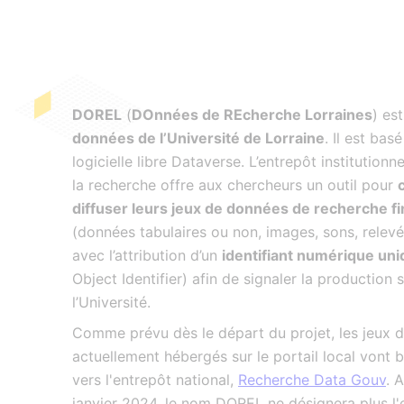
DOREL
(
DOnnées de REcherche Lorraines
) est 
données de l’Université de Lorraine
. Il est bas
logicielle libre Dataverse. L’entrepôt institution
la recherche offre aux chercheurs un outil pour
diffuser leurs jeux de données de recherche fi
(données tabulaires ou non, images, sons, relev
avec l’attribution d’un
identifiant numérique un
Object Identifier) afin de signaler la production 
l’Université.
Comme prévu dès le départ du projet, les jeux 
actuellement hébergés sur le portail local vont 
vers l'entrepôt national,
Recherche Data Gouv
. 
janvier 2024, le nom DOREL ne désignera plus l'e