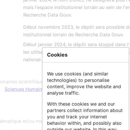
mais l'espace institutionnel lorrain au sein de l'e
Recherche Data Gouv.
Début novembre 2023, le dépôt sera possible d
institutionnel lorrain de Recherche Data Gouv.
Début janvier 2024, le dépôt sera stoppé dans l'
les utilisateurs renvoyés vers l'espace institution
Cookies
national.
We use cookies (and similar
technologies) to personalise
maines scientifiques :
content, improve the website and
Sciences Humaines & Sociales
,
Sciences & Technologies
analyse traffic.
With these cookies we and our
partners collect information about
you and track your internet
ématique et/ou mots clés :
behavior within, and possibly also
outside our website. In this way