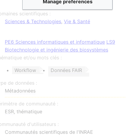
Manage preferences
maines scientifiques :
Sciences & Technologies
,
Vie & Santé
PE6 Sciences informatiques et informatique
LS9
Biotechnologie et ingénierie des biosystèmes
ématique et/ou mots clés :
Workflow
Données FAIR
ype de données :
Métadonnées
érimètre de communauté :
ESR
, thématique
mmunauté d'utilisateurs :
Communautés scientifiques de l'INRAE