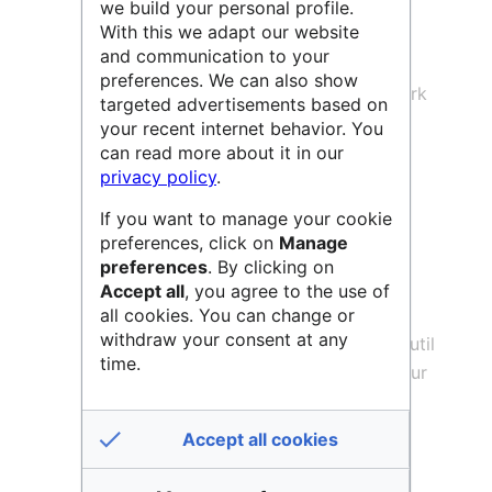
we build your personal profile.
INSPIRE
)
With this we adapt our website
and communication to your
Des fichiers XML valides ISO19115
preferences. We can also show
pouvant être publiés dans geonetwork
targeted advertisements based on
your recent internet behavior. You
Des géocatalogues CSW
can read more about it in our
Des catalogues EML
privacy policy
.
Et permet la création :
If you want to manage your cookie
preferences, click on
Manage
De
DOI
sur Zenodo et Dataverse
preferences
. By clicking on
La
création de flux de données
Accept all
, you agree to the use of
cartographiques
sur un Geoserver
all cookies. You can change or
withdraw your consent at any
Il est également possible d’utiliser un outil
time.
complémentaire (Open Fair Viewer) pour
consulter et visualiser toutes ces
informations produites (données et
Accept all cookies
métadonnées
).