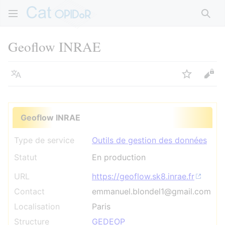
Rech
Geoflow INRAE
Langue
Suivre
Voir
Geoflow INRAE
Type de service
Outils de gestion des données
Statut
En production
URL
https://geoflow.sk8.inrae.fr
Contact
emmanuel.blondel1@gmail.com
Localisation
Paris
Structure
GEDEOP