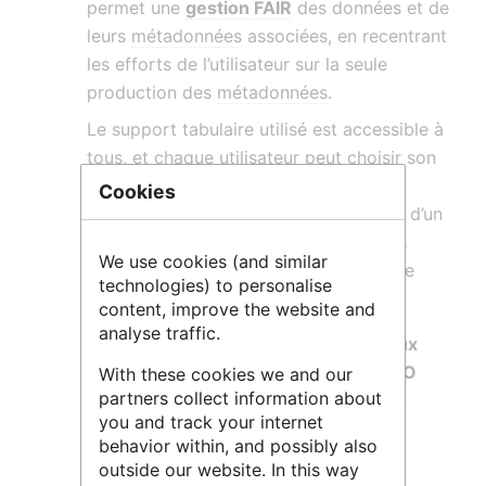
permet une
gestion FAIR
des données et de
leurs
métadonnées
associées, en recentrant
les efforts de l’utilisateur sur la seule
production des
métadonnées
.
Le support tabulaire utilisé est accessible à
tous, et chaque utilisateur peut choisir son
logiciel d’édition (google sheet, Excel,
Cookies
postgresql …). Geoflow, via l’exécution d’un
seul script R, permet la publication des
We use cookies (and similar
métadonnées
dans un grand nombre de
technologies) to personalise
dépôts standardisés.
content, improve the website and
analyse traffic.
Geoflow produit des
métadonnées
aux
standards souhaités dont la norme ISO
With these cookies we and our
partners collect information about
19115/19139
, via le package geometa.
you and track your internet
Il propose :
behavior within, and possibly also
outside our website. In this way
Un rapport de validité (validateur