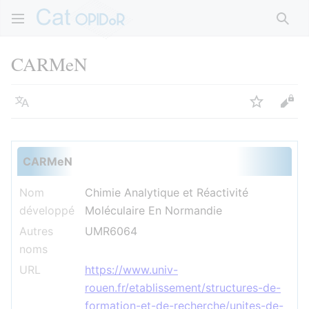
Rech
CARMeN
Langue
Suivre
Voir
CARMeN
Nom
Chimie Analytique et Réactivité
développé
Moléculaire En Normandie
Autres
UMR6064
noms
URL
https://www.univ-
rouen.fr/etablissement/structures-de-
formation-et-de-recherche/unites-de-