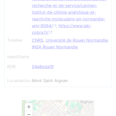
recherche-et-de-service/carmen-
institut-de-chimie-analytique-et-
reactivite-moleculaire-en-normandie-
umr-6064/
,
https://www.lab-
cobra.fr/
Tutelles
CNRS
,
Université de Rouen Normandie
,
INSA Rouen Normandie
Identifiants
ROR
04e8pda19
Localisation
Mont Saint Aignan
+
−