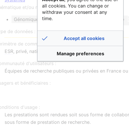
all cookies. You can change or
ématique et/ou mots clés :
withdraw your consent at any
time.
Génomique
Transcriptomique & Protéomique
ype de données :
Accept all cookies
érimètre de communauté :
ESR
, privé, national, international
Manage preferences
mmunauté d'utilisateurs :
Équipes de recherche publiques ou privées en France ou à
agers et bénéficiaires :
nditions d'usage :
Les prestations sont rendues soit sous forme de collabor
sous forme de prestation de recherche.