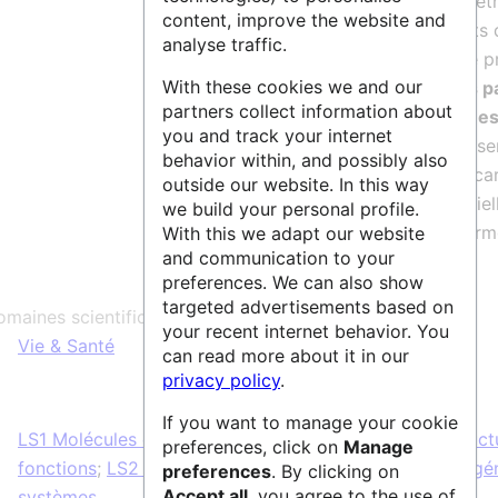
S’appuyant sur des technologies et mét
content, improve the website and
novatrices et sur un parc d’instruments 
analyse traffic.
génération, l’
UAR
Bordeaux Proteome p
With these cookies we and our
prestations en
analyse des protéines p
partners collect information about
spectrométrie de masse et technique
you and track your internet
séparatives associées
. Une offre de se
behavior within, and possibly also
complète intégrant l’identification, la ca
outside our website. In this way
et la quantification / analyse différentie
we build your personal profile.
protéines est proposée par la plateform
With this we adapt our website
and communication to your
preferences. We can also show
targeted advertisements based on
maines scientifiques :
your recent internet behavior. You
Vie & Santé
can read more about it in our
privacy policy
.
If you want to manage your cookie
LS1 Molécules de la vie : Mécanismes biologiques, struct
preferences, click on
Manage
fonctions
;
LS2 Biologie intégrative : des gènes et des g
preferences
. By clicking on
Accept all
, you agree to the use of
systèmes