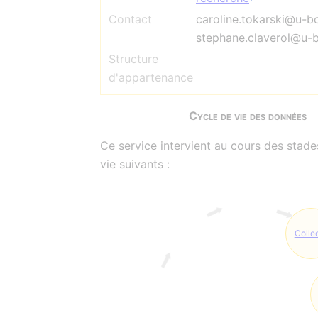
Contact
caroline.tokarski@u-bo
stephane.claverol@u-b
Structure
d'appartenance
Cycle de vie des données
Ce service intervient au cours des stade
vie suivants :
Colle