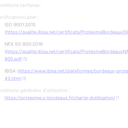
nditions tarifaires :
rtification/Label :
ISO 9001
:2015
(
https://qualite.ibisa.net/certificats/ProteomeBordeauxI
NFX 50-900
:2016
(
https://qualite.ibisa.net/certificats/ProteomeBordeaux
900.pdf
)
IBiSA
(
https://www.ibisa.net/plateformes/bordeaux-pro
43.html
)
nditions générales d'utilisation :
https://proteome.u-bordeaux.fr/charte-dutilisation/