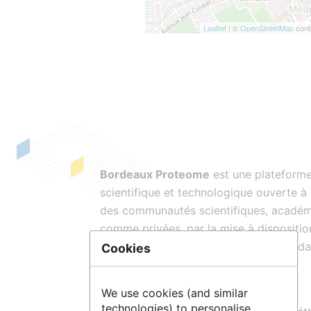
Leaflet
| ©
OpenStreetMap
cont
Bordeaux Proteome
est une plateform
scientifique et technologique ouverte à
des communautés scientifiques, acadé
comme privées, par la mise à dispositio
services, de matériels et d’expertises da
Cookies
domaine de l’
analyse protéomique
.
We use cookies (and similar
technologies) to personalise