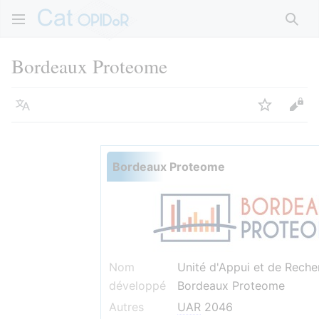
Rech
Bordeaux Proteome
Langue
Suivre
Voir
Bordeaux Proteome
Nom
Unité d'Appui et de Reche
développé
Bordeaux Proteome
Autres
UAR
2046