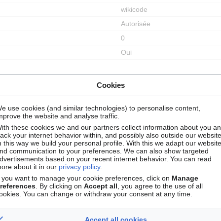
wikicode
Autorisée
0
Oui
Cookies
Autoriser tous les utilisateurs (infini)
e use cookies (and similar technologies) to personalise content,
Autoriser tous les utilisateurs (infini)
mprove the website and analyse traffic.
ith these cookies we and our partners collect information about you a
rack your internet behavior within, and possibly also outside our website
n this way we build your personal profile. With this we adapt our websit
nd communication to your preferences. We can also show targeted
dvertisements based on your recent internet behavior. You can read
ore about it in our
privacy policy
.
f you want to manage your cookie preferences, click on
Manage
AnneAdmin
(
discussion
|
contribut
references
. By clicking on
Accept all
, you agree to the use of all
7 juin 2021 à 11:03
ookies. You can change or withdraw your consent at any time.
Raphaël
(
discussion
|
contribution
Accept all cookies