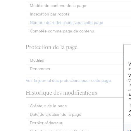
Modèle de contenu de la page
Indexation par robots
Nombre de redirections vers cette page
Comptée comme page de contenu
Protection de la page
Modifier
W
Renommer
i
W
t
Voir le journal des protections pour cette page.
I
a
Historique des modifications
a
m
I
Créateur de la page
p
Date de création de la page
c
Dernier rédacteur