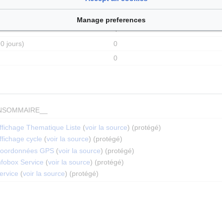
22 avril 2026 à 15:09
13
Manage preferences
4
0 jours)
0
0
NSOMMAIRE__
ffichage Thematique Liste
(
voir la source
) (protégé)
fichage cycle
(
voir la source
) (protégé)
Coordonnées GPS
(
voir la source
) (protégé)
nfobox Service
(
voir la source
) (protégé)
ervice
(
voir la source
) (protégé)