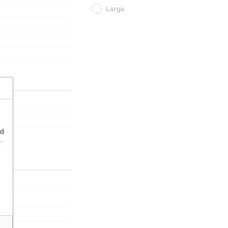
Large
nd
.
e
ions
)
s
)