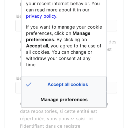
your recent internet behavior. You
Identifiants externes :
can read more about it in our
privacy policy
.
Identifiant RNSR
If you want to manage your cookie
preferences, click on
Manage
preferences
. By clicking on
Consulter le
RNSR
, Répertoire national des
Accept all
, you agree to the use of
structures de recherche, si cette entité est
all cookies. You can change or
répertoriée vous pouvez saisir ici
withdraw your consent at any
l'identifiant dans ce répertoire
time.
Identifiant re3data
Accept all cookies
Manage preferences
Consulter
re3data
, registry of research
data repositories, si cette entité est
répertoriée, vous pouvez saisir ici
l'identifiant dans ce registre