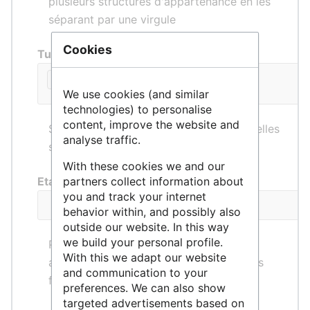
plusieurs structures d'appartenance en les
séparant par une virgule
Cookies
Tutelles
CNRS
Université de Strasbourg
We use cookies (and similar
technologies) to personalise
content, improve the website and
Saisir les acronymes des différentes tutelles
analyse traffic.
séparés par une virgule
With these cookies we and our
Etablissement français porteur
partners collect information about
you and track your internet
behavior within, and possibly also
outside our website. In this way
we build your personal profile.
Pour les services étrangers, saisir les
With this we adapt our website
acronymes des différents établissements
and communication to your
français porteur séparés par une virgule
preferences. We can also show
targeted advertisements based on