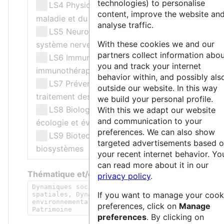
technologies) to personalise
LS4 Physiologie de la santé, de la
content, improve the website an
maladie et du vieillissement
analyse traffic.
LS5 Neurosciences et troubles du
With these cookies we and our
système nerveux
partners collect information abo
LS6 Immunité, infection et
you and track your internet
immunothérapie
behavior within, and possibly als
LS7 Prévention, diagnostic et
outside our website. In this way
traitement des maladies humaines
we build your personal profile.
LS8 Biologie environnementale,
With this we adapt our website
and communication to your
écologie et évolution
preferences. We can also show
LS9 Biotechnologie et ingénierie des
targeted advertisements based 
biosystèmes
your recent internet behavior. Yo
can read more about it in our
Thématique et/ou mots-clés
privacy policy
.
If you want to manage your cook
preferences, click on
Manage
preferences
. By clicking on