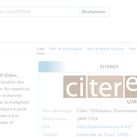
Rechercher
Lire
Voir le formulaire
Voir le texte source
Voir
CITERES
 (CItés,
l’analyse des
és. Au regard du
e recherche
r la multiplicité
iques à partir
Nom développé
CItés, TERritoires, Environnem
tés à leur
Autres noms
UMR
7324
ales et
URL
https://citeres.univ-tours.fr
Tutelles
Université de Tours
,
CNRS