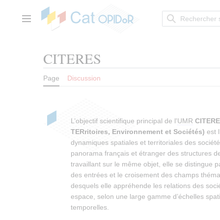
Aller
au
contenu
Menu principal
CITERES
Page
Discussion
L’objectif scientifique principal de l'
UMR
CITERES
TERritoires, Environnement et Sociétés)
est 
dynamiques spatiales et territoriales des sociét
panorama français et étranger des structures d
travaillant sur le même objet, elle se distingue pa
des entrées et le croisement des champs thémat
desquels elle appréhende les relations des socié
espace, selon une large gamme d’échelles spati
temporelles.