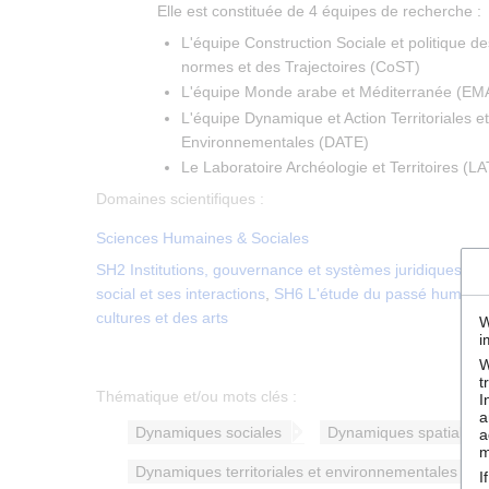
Elle est constituée de 4 équipes de recherche :
L'équipe Construction Sociale et politique d
normes et des Trajectoires (CoST)
L'équipe Monde arabe et Méditerranée (E
L'équipe Dynamique et Action Territoriales e
Environnementales (DATE)
Le Laboratoire Archéologie et Territoires (LA
Domaines scientifiques :
Sciences Humaines & Sociales
SH2 Institutions, gouvernance et systèmes juridiques
,
SH
social et ses interactions
,
SH6 L'étude du passé humain
cultures et des arts
W
i
W
t
Thématique et/ou mots clés :
I
a
Dynamiques sociales
Dynamiques spatiales
a
m
Dynamiques territoriales et environnementales des
I