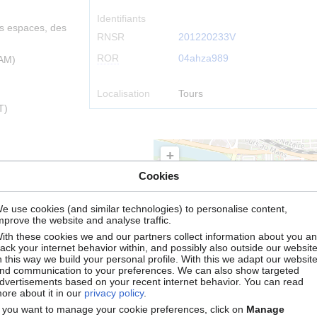
Identifiants
es espaces, des
RNSR
201220233V
ROR
04ahza989
MAM)
t
Localisation
Tours
T)
+
−
3 Le monde
Cookies
,
SH8 Études des
e use cookies (and similar technologies) to personalise content,
mprove the website and analyse traffic.
ith these cookies we and our partners collect information about you a
rack your internet behavior within, and possibly also outside our website
n this way we build your personal profile. With this we adapt our websit
nd communication to your preferences. We can also show targeted
dvertisements based on your recent internet behavior. You can read
ore about it in our
privacy policy
.
 sociétés
f you want to manage your cookie preferences, click on
Manage