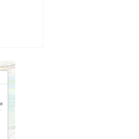
nd
.
e