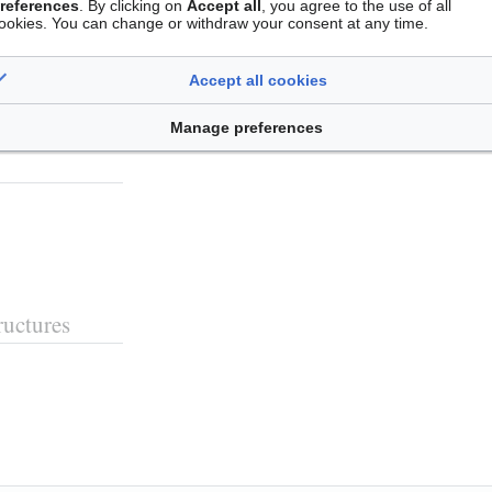
references
. By clicking on
Accept all
, you agree to the use of all
Leaflet
| ©
OpenStreetMap
con
ookies. You can change or withdraw your consent at any time.
Accept all cookies
Manage preferences
ructures