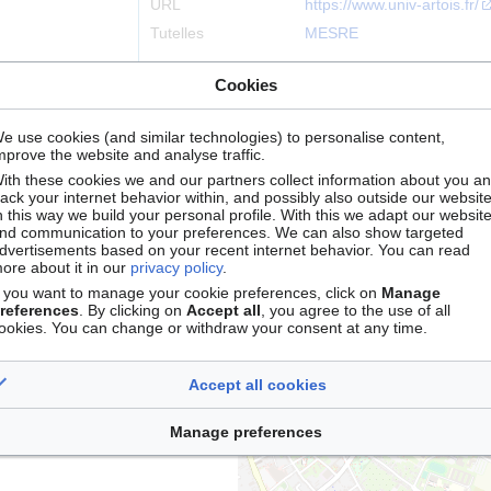
URL
https://www.univ-artois.fr/
Tutelles
MESRE
Identifiants
,
Vie & Santé
Cookies
ROR
053x9s498
e use cookies (and similar technologies) to personalise content,
mprove the website and analyse traffic.
Localisation
Arras
ith these cookies we and our partners collect information about you a
rack your internet behavior within, and possibly also outside our website
n this way we build your personal profile. With this we adapt our websit
nd communication to your preferences. We can also show targeted
dvertisements based on your recent internet behavior. You can read
+
ore about it in our
privacy policy
.
−
f you want to manage your cookie preferences, click on
Manage
references
. By clicking on
Accept all
, you agree to the use of all
ookies. You can change or withdraw your consent at any time.
ccompagnement
)
Accept all cookies
Manage preferences