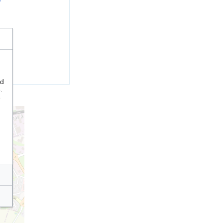
nd
.
e