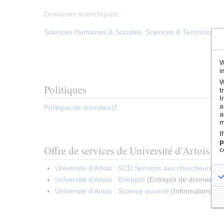
Domaines scientifiques :
Sciences Humaines & Sociales
,
Sciences & Technologies
W
i
W
Politiques
t
I
a
Politique de données
a
m
I
p
Offre de services de Université d'Artois
c
Université d'Artois : SCD Services aux chercheurs
(
A
Université d'Artois : Entrepôt
(
Entrepôt de données
)
Université d'Artois : Science ouverte
(
Information
)