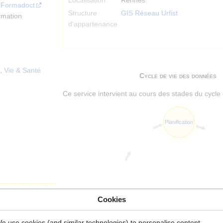
Localisation
Rennes
à
Formadoct
Structure
GIS Réseau Urfist
rmation
d'appartenance
,
Vie & Santé
Cycle de vie des données
Ce service intervient au cours des stades du cycle 
Planification
Cookies
e use cookies (and similar technologies) to personalise content,