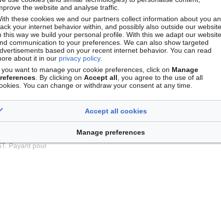
mprove the website and analyse traffic.
s EPST des
ith these cookies we and our partners collect information about you a
rack your internet behavior within, and possibly also outside our website
n this way we build your personal profile. With this we adapt our websit
nd communication to your preferences. We can also show targeted
ssionnels de
dvertisements based on your recent internet behavior. You can read
ore about it in our
privacy policy
.
f you want to manage your cookie preferences, click on
Manage
references
. By clicking on
Accept all
, you agree to the use of all
ookies. You can change or withdraw your consent at any time.
Accept all cookies
Manage preferences
 Ministère de
ST. Payant pour