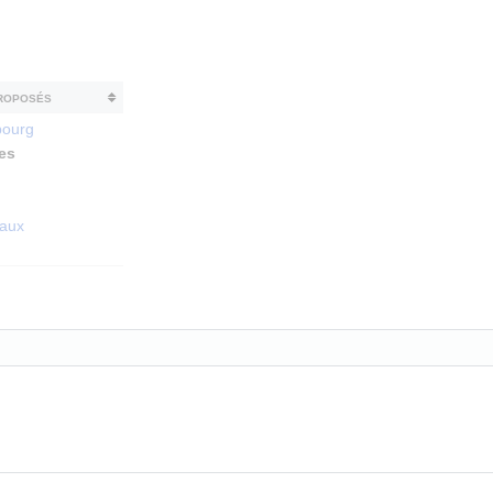
roposés
bourg
es
aux