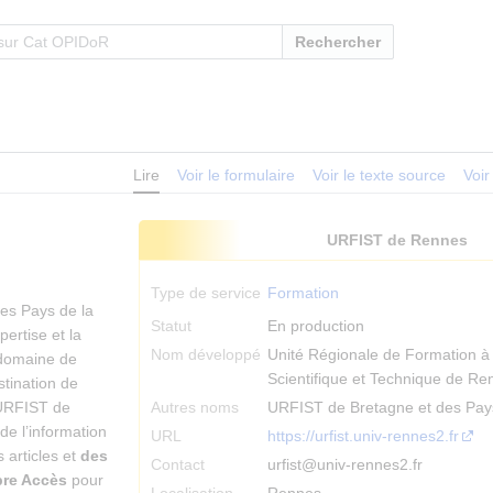
Rechercher
Lire
Voir le formulaire
Voir le texte source
Voir
URFIST de Rennes
Type de service
Formation
es Pays de la
Statut
En production
pertise et la
Nom développé
Unité Régionale de Formation à 
 domaine de
Scientifique et Technique de Re
stination de
’URFIST de
Autres noms
URFIST de Bretagne et des Pays
de l’information
URL
https://urfist.univ-rennes2.fr
 articles et
des
Contact
urfist@univ-rennes2.fr
bre Accès
pour