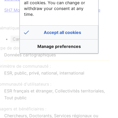
all cookies. You can change or
withdraw your consent at any
SH7 Mobilité humaine, environnement et espace
time.
ématique et/ou mots clés :
Accept all cookies
Carte coopérative
Manage preferences
ype de données :
Données cartographiques
érimètre de communauté :
ESR
, public, privé, national, international
mmunauté d'utilisateurs :
ESR
français et étranger, Collectivités territoriales,
Tout public
agers et bénéficiaires :
Chercheurs, Doctorants, Services régionaux ou