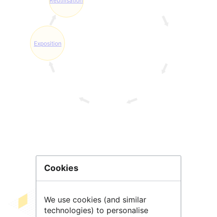
Réutilisation
Exposition
Cookies
We use cookies (and similar
uMap
permet de créer des
cartes
technologies) to personalise