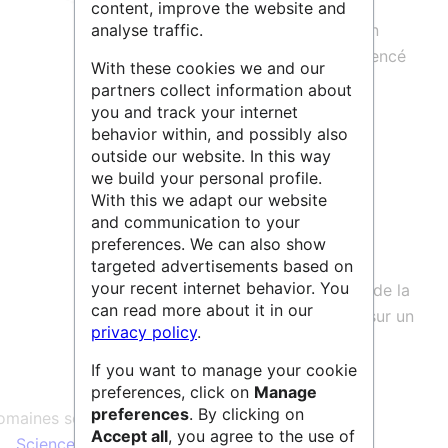
personnalisées sur des fonds
content, improve the website and
analyse traffic.
OpenStreetMap
en un instant. C'est un
outil libre et open-source
utilisé référencé
With these cookies we and our
dans le
catalogue SILL
(Socle
partners collect information about
Interministériel des Logiciels Libres).
you and track your internet
behavior within, and possibly also
outside our website. In this way
Un
article HAL
témoignage de deux
we build your personal profile.
usages d’uMap :
With this we adapt our website
and communication to your
L’un pour la formation des étudiants
preferences. We can also show
géographes
targeted advertisements based on
your recent internet behavior. You
L’autre pour l’affichage des données de la
can read more about it in our
recherche de plusieurs laboratoires sur un
privacy policy
.
même fond de carte (web SIG).
If you want to manage your cookie
preferences, click on
Manage
preferences
. By clicking on
maines scientifiques :
Accept all
, you agree to the use of
Sciences Humaines & Sociales