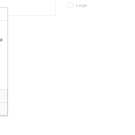
Large
nd
.
e