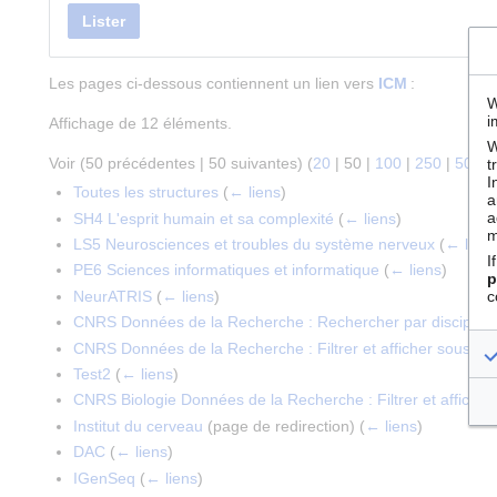
Lister
Les pages ci-dessous contiennent un lien vers
ICM
:
W
i
Affichage de 12 éléments.
W
Voir (
50 précédentes
|
50 suivantes
) (
20
|
50
|
100
|
250
|
500
)
t
I
Toutes les structures
(
← liens
)
a
a
SH4 L'esprit humain et sa complexité
(
← liens
)
m
LS5 Neurosciences et troubles du système nerveux
(
← lien
I
PE6 Sciences informatiques et informatique
(
← liens
)
p
NeurATRIS
(
← liens
)
c
CNRS Données de la Recherche : Rechercher par discipline 
CNRS Données de la Recherche : Filtrer et afficher sous for
Test2
(
← liens
)
CNRS Biologie Données de la Recherche : Filtrer et afficher 
Institut du cerveau
(page de redirection)
(
← liens
)
DAC
(
← liens
)
IGenSeq
(
← liens
)