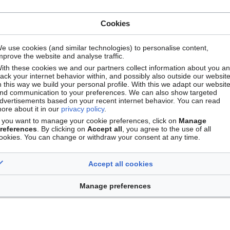
Cookies
e use cookies (and similar technologies) to personalise content,
mprove the website and analyse traffic.
ith these cookies we and our partners collect information about you a
rack your internet behavior within, and possibly also outside our website
n this way we build your personal profile. With this we adapt our websit
nd communication to your preferences. We can also show targeted
dvertisements based on your recent internet behavior. You can read
ore about it in our
privacy policy
.
s
)
f you want to manage your cookie preferences, click on
Manage
references
. By clicking on
Accept all
, you agree to the use of all
ookies. You can change or withdraw your consent at any time.
scientifique
(
← liens
)
me d'une liste
(
← liens
)
Accept all cookies
sous forme d'une liste
(
← liens
)
Manage preferences